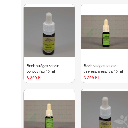
Bach virágeszencia
Bach virágeszencia
bohócvirág 10 ml
cseresznyeszilva 10 ml
3 299 Ft
3 299 Ft