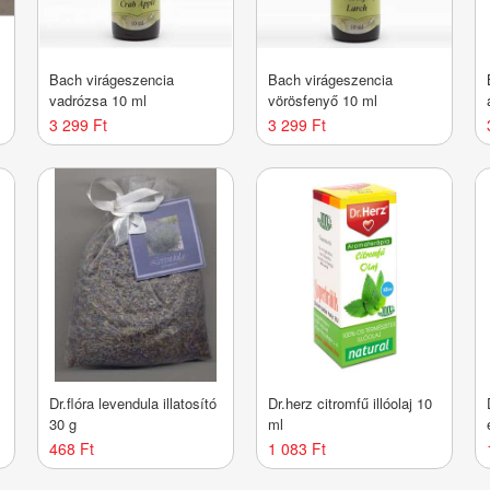
Bach virágeszencia
Bach virágeszencia
vadrózsa 10 ml
vörösfenyő 10 ml
3 299 Ft
3 299 Ft
Dr.flóra levendula illatosító
Dr.herz citromfű illóolaj 10
30 g
ml
468 Ft
1 083 Ft