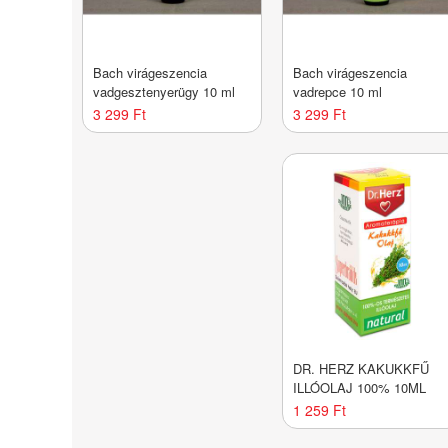
Bach virágeszencia
Bach virágeszencia
vadgesztenyerügy 10 ml
vadrepce 10 ml
3 299 Ft
3 299 Ft
DR. HERZ KAKUKKFŰ
ILLÓOLAJ 100% 10ML
1 259 Ft