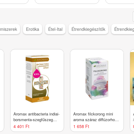
lmiszerek
Erotika
Étel-Ital
Étrendkiegészítők
Étrendkie
Aromax antibacteria indiai-
Aromax filckorong mini
borsmenta-szegfűszeg
aroma száraz diffúzorhoz
spray XXL 40 ml
10 db
4 401 Ft
1 658 Ft