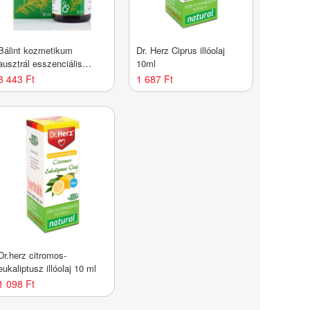
Bálint kozmetikum
Dr. Herz Ciprus illóolaj
ausztrál esszenciális
10ml
teafaolaj 30 ml
3 443 Ft
1 687 Ft
Dr.herz citromos-
eukaliptusz illóolaj 10 ml
1 098 Ft