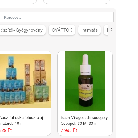
gészítők-Gyógynövény
GYÁRTÓK
Intimitás
Karácsonyi ötle
Ausztrál eukaliptusz olaj
Bach Virágesz.Elsősegély
/naturol/ 10 ml
Cseppek 30 Ml 30 ml
829 Ft
7 995 Ft