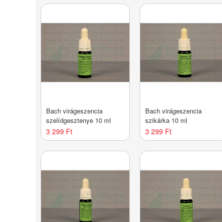
Bach virágeszencia
Bach virágeszencia
szelídgesztenye 10 ml
szikárka 10 ml
3 299 Ft
3 299 Ft