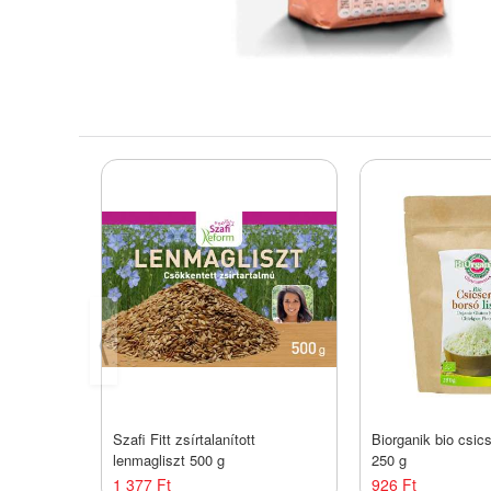
⟨
Szafi Fitt zsírtalanított
Biorganik bio csics
lenmagliszt 500 g
250 g
1 377 Ft
926 Ft