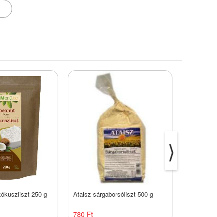
⟩
ókuszliszt 250 g
Ataisz sárgaborsóliszt 500 g
Paleolit Di
780 Ft
378 Ft