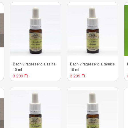
Bach virágeszencia szilfa
Bach virágeszencia tárnics
10 ml
10 ml
3 299 Ft
3 299 Ft