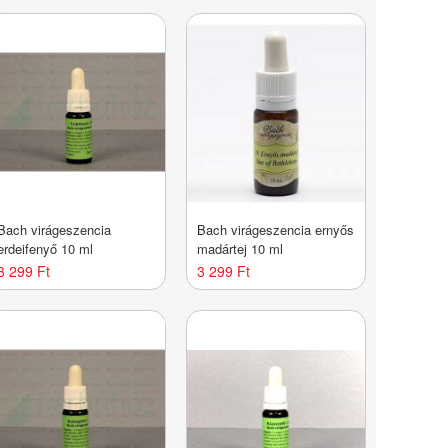
Bach virágeszencia
Bach virágeszencia ernyős
erdeifenyő 10 ml
madártej 10 ml
3 299 Ft
3 299 Ft