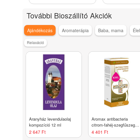
További Bioszállító Akciók
Ajándékozás
Aromaterápia
Baba, mama
Éle
Relaxáció
Aranyház levendulaolaj
Aromax antibacteria
kompozíció 12 ml
citrom-fahéj-szegfűszeg
spray XXL 40 ml
2 647 Ft
4 401 Ft