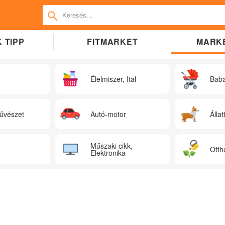
 TIPP
FITMARKET
MARK
Élelmiszer, Ital
Bab
űvészet
Autó-motor
Állat
Műszaki cikk,
Otth
Elektronika