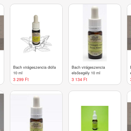
Bach virágeszencia diófa
Bach virágeszencia
10 ml
elsősegély 10 ml
3 299 Ft
3 134 Ft