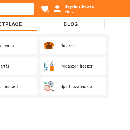
Bejelentkezés
Fiók
0
ETPLACE
BLOG
a-mama
Bútorok
tartás
Irodaszer, Írószer
on és Kert
Sport, Szabadidő