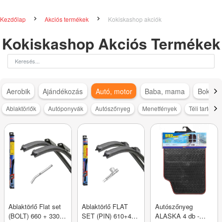
Kezdőlap
Akciós termékek
Kokiskashop akciók
Kokiskashop Akciós Termékek
Aerobik
Ajándékozás
Autó, motor
Baba, mama
Bokapá
Ablaktörlők
Autóponyvák
Autószőnyeg
Menetfények
Téli tartozé
Ablaktörlő Flat set
Ablaktörlő FLAT
Autószőnyeg
(BOLT) 660 + 330
SET (PIN) 610+480
ALASKA 4 db -