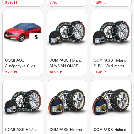
mm - CLIO IV
mm OCT II
univerzális
3 790 Ft
3 790 Ft
4 290 Ft
COMPASS
COMPASS Hólánc
COMPASS Hólánc
Autóponyva S 233
SUV-VAN ÖNORM
SUV - VAN mérete
x 147 x 51 cm
méret 250
255
4 790 Ft
18 690 Ft
21 390 Ft
COMPASS Hólánc
COMPASS Hólánc
COMPASS Hólánc