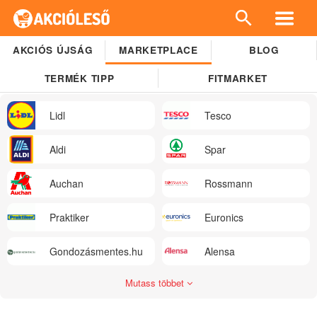
AKCIÓS ÚJSÁG
MARKETPLACE
BLOG
TERMÉK TIPP
FITMARKET
Lidl
Tesco
Aldi
Spar
Auchan
Rossmann
Praktiker
Euronics
Gondozásmentes.hu
Alensa
Mutass többet