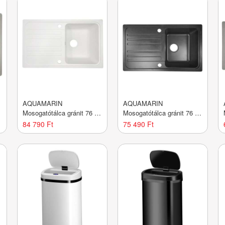
AQUAMARIN
AQUAMARIN
Mosogatótálca gránit 76 x
Mosogatótálca gránit 76 x
46 cm fehér
46 cm fekete
84 790 Ft
75 490 Ft