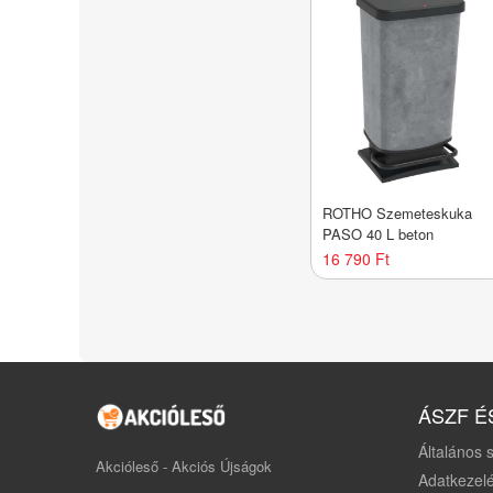
ROTHO Szemeteskuka
PASO 40 L beton
16 790 Ft
ÁSZF É
Általános s
Akcióleső - Akciós Újságok
Adatkezelé