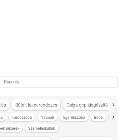
lés
Bútor, lakberendezés
Csiga gép kiegészítő
Csigagép ki
ba
Fürdőszoba
Nappali
Gyerekszoba
Iroda
Drogéria
TV
ek mixerek
Szemeteskukák