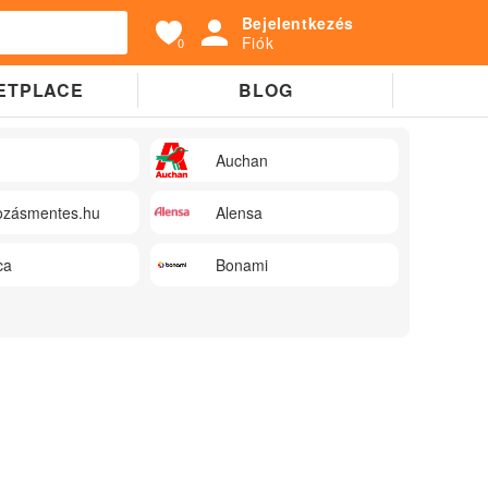
Bejelentkezés
Fiók
0
ETPLACE
BLOG
Auchan
zásmentes.hu
Alensa
ca
Bonami