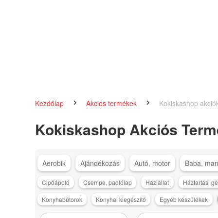
Kezdőlap
Akciós termékek
Kokiskashop akció
Kokiskashop Akciós Term
Aerobik
Ajándékozás
Autó, motor
Baba, ma
Cipőápoló
Csempe, padlólap
Háziállat
Háztartási g
Konyhabútorok
Konyhai kiegészítő
Egyéb készülékek