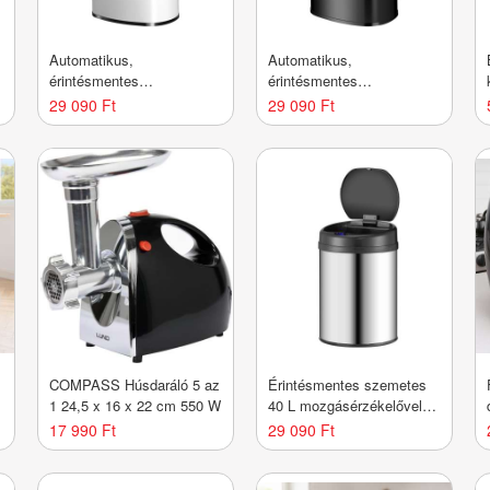
Automatikus,
Automatikus,
érintésmentes
érintésmentes
szemeteskuka 50 l - fehér
szemeteskuka 50 l -
29 090 Ft
29 090 Ft
fekete
COMPASS Húsdaráló 5 az
Érintésmentes szemetes
1 24,5 x 16 x 22 cm 550 W
40 L mozgásérzékelővel
rozsdam. acél
17 990 Ft
29 090 Ft