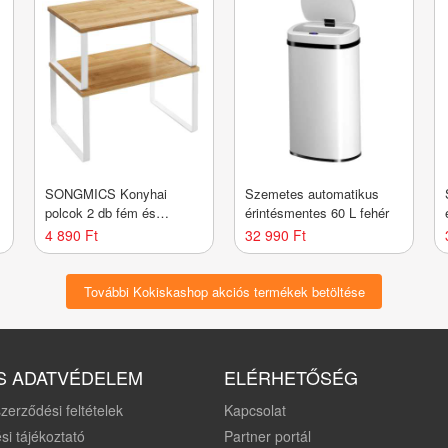
SONGMICS Konyhai
Szemetes automatikus
polcok 2 db fém és
érintésmentes 60 L fehér
bambusz fehér/natúr
4 890 Ft
32 990 Ft
További Kokiskashop akciós termékek betöltése
S ADATVÉDELEM
ELÉRHETŐSÉG
zerződési feltételek
Kapcsolat
si tájékoztató
Partner portál