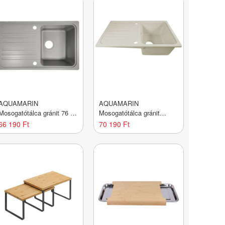
AQUAMARIN
AQUAMARIN
Mosogatótálca gránit 76 x
Mosogatótálca gránit
46 cm szürke
GRSPL01BG Cream
66 190 Ft
70 190 Ft