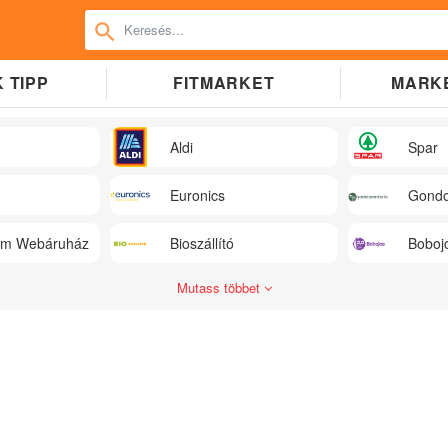
 TIPP
FITMARKET
MARK
Aldi
Spar
Euronics
Gondo
üm Webáruház
Bioszállító
Boboj
Mutass többet