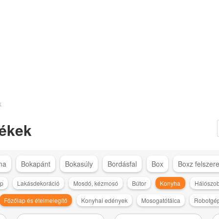
k
ékek
ma
Bokapánt
Bokasúly
Bordásfal
Box
Boxz felszere
ép
Lakásdekoráció
Mosdó, kézmosó
Bútor
Konyha
Hálószo
Főzőlap és ételmelegítő
Konyhai edények
Mosogatótálca
Robotgép