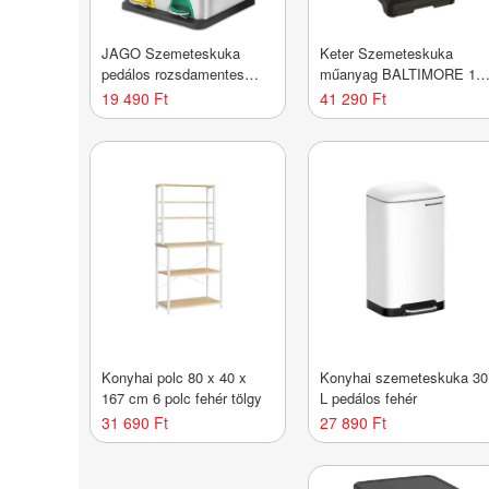
JAGO Szemeteskuka
Keter Szemeteskuka
pedálos rozsdamentes
műanyag BALTIMORE 12
acél 16 L
L
19 490 Ft
41 290 Ft
Konyhai polc 80 x 40 x
Konyhai szemeteskuka 30
167 cm 6 polc fehér tölgy
L pedálos fehér
31 690 Ft
27 890 Ft