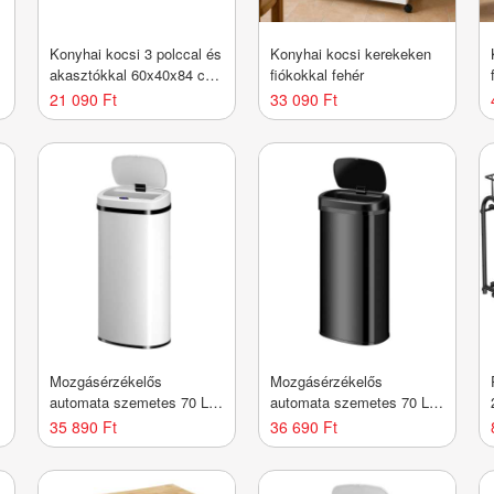
Konyhai kocsi 3 polccal és
Konyhai kocsi kerekeken
5
akasztókkal 60x40x84 cm
fiókokkal fehér
fekete
21 090 Ft
33 090 Ft
Mozgásérzékelős
Mozgásérzékelős
automata szemetes 70 L
automata szemetes 70 L
fehér
fekete
35 890 Ft
36 690 Ft