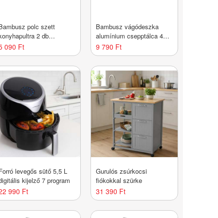
Bambusz polc szett
Bambusz vágódeszka
konyhapultra 2 db
alumínium csepptálca 40 x
rakásolható
29 x 3,5 cm
5 090 Ft
9 790 Ft
Forró levegős sütő 5,5 L
Gurulós zsúrkocsi
digitális kijelző 7 program
fiókokkal szürke
22 990 Ft
31 390 Ft