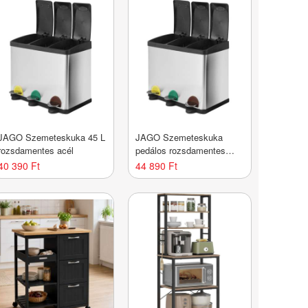
JAGO Szemeteskuka 45 L
JAGO Szemeteskuka
rozsdamentes acél
pedálos rozsdamentes
acél 3 x 20 L
40 390 Ft
44 890 Ft