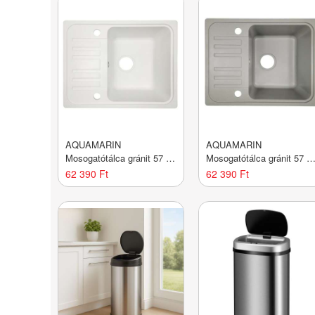
AQUAMARIN
AQUAMARIN
Mosogatótálca gránit 57 x
Mosogatótálca gránit 57 x
45 cm fehér
45 cm szürke
62 390 Ft
62 390 Ft