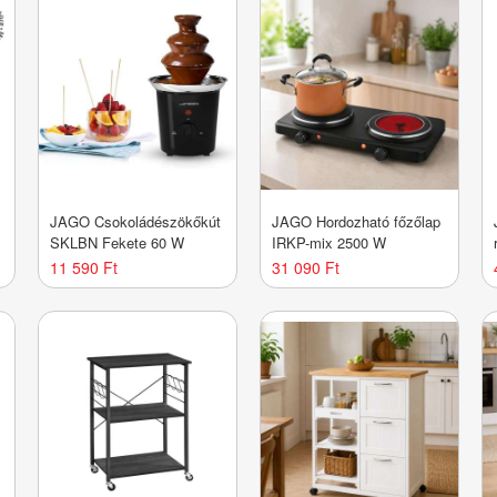
JAGO Csokoládészökőkút
JAGO Hordozható főzőlap
SKLBN Fekete 60 W
IRKP-mix 2500 W
11 590 Ft
31 090 Ft