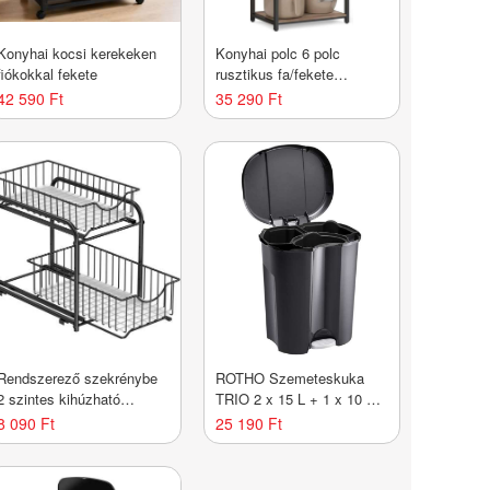
Konyhai kocsi kerekeken
Konyhai polc 6 polc
fiókokkal fekete
rusztikus fa/fekete
60×40×167 cm
42 590 Ft
35 290 Ft
Rendszerező szekrénybe
ROTHO Szemeteskuka
2 szintes kihúzható
TRIO 2 x 15 L + 1 x 10 L
kosárral fém
fekete/szürke
8 090 Ft
25 190 Ft