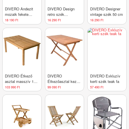
DIVERO Andezit
DIVERO Design
DIVERO Designer
mozaik fekete
retro szék
vintage szék 50 cm
csempe 1 m2
VINTAGE 50 cm
18 190 Ft
16 290 Ft
16 290 Ft
DIVERO Étkező
DIVERO
DIVERO Exkluzív
asztal masszív 150
Étkezőasztal kezelt
kerti szék teak fa
x 90 cm
tömör teakfa 120 x
103 990 Ft
99 090 Ft
57 490 Ft
70 cm