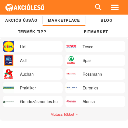
AKCIÓS ÚJSÁG
MARKETPLACE
BLOG
TERMÉK TIPP
FITMARKET
Lidl
Tesco
Aldi
Spar
Auchan
Rossmann
Praktiker
Euronics
Gondozásmentes.hu
Alensa
Mutass többet