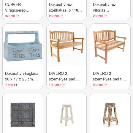
CURVER
Dekoratív réz
Dekoratív réz
Virágcserép
szélkakas ló 118
vitorlás
műrattan EASY
cm
szélkakas135 cm
37 090 Ft
23 290 Ft
28 290 Ft
GROW Barna
Dekoratív virágláda
DIVERO 2
DIVERO 2
30 x 17 x 25 cm
személyes pad
személyes pad tikfa
kék
kezelt teakfa 120
kezeletlen 120 cm
7 190 Ft
102 390 Ft
93 290 Ft
cm