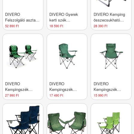
DIVERO
DIVERO Gyerek
DIVERO Kemping
Felszolgáló asztal
kerti szék
összecsukható
kerekekkel teafából
összecsukható 2 db
szék asztallal és
52 890 Ft
18 590 Ft
28 390 Ft
tíkfa
italtartóval
DIVERO
DIVERO
DIVERO
Kempingszék
Kempingszék
Kempingszék
Deluxe 2 db zöld
összecsukható XL
párnával zöld
27 990 Ft
17 490 Ft
15 990 Ft
zöld