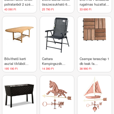
poliratanból 2 szék
összecsukható 60
rugalmas huzattal
és asztal
cm
világosszürke
43 090 Ft
25 790 Ft
33 690 Ft
Bővíthető kerti
Cattara
Csempe teraszlap 1
asztal tíkfából
Kempingszék
db teak fa
Garth, 170 - 230 cm
összecsukható
padlópanel 1m²
195 190 Ft
14 390 Ft
38 990 Ft
TERST fekete
30x30x2 cm