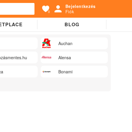
Bejelentkezés
Fiók
0
ETPLACE
BLOG
Auchan
zásmentes.hu
Alensa
ca
Bonami