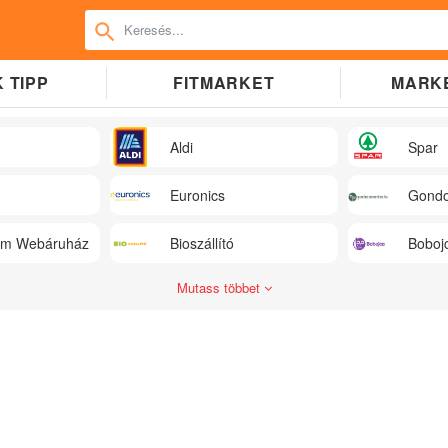
 TIPP
FITMARKET
MARK
Aldi
Spar
Euronics
Gondo
üm Webáruház
Bioszállító
Boboj
Mutass többet