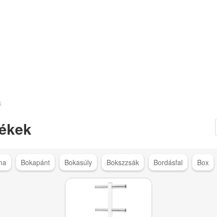
k
ékek
ma
Bokapánt
Bokasúly
Bokszzsák
Bordásfal
Box