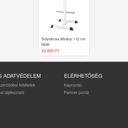
Súlytárcsa állvány 112 cm
fehér
32 890 Ft
S ADATVÉDELEM
ELÉRHETŐSÉG
zerződési feltételek
Kapcsolat
si tájékoztató
Partner portál