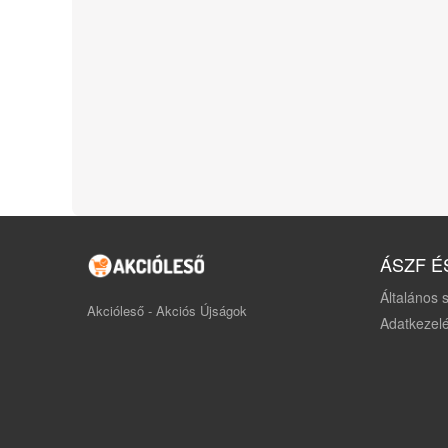
ÁSZF É
Általános s
Akcióleső - Akciós Újságok
Adatkezelé