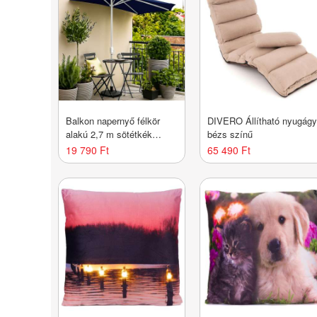
Balkon napernyő félkör
DIVERO Állítható nyugág
alakú 2,7 m sötétkék
bézs színű
karral
19 790 Ft
65 490 Ft