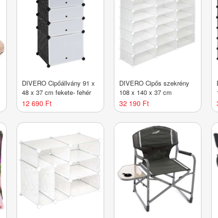
y
DIVERO Cipőállvány 91 x
DIVERO Cipős szekrény
48 x 37 cm fekete- fehér
108 x 140 x 37 cm
12 690 Ft
32 190 Ft