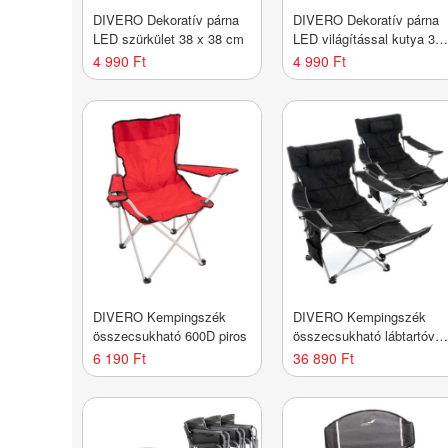
DIVERO Dekoratív párna
DIVERO Dekoratív párna
LED szürkület 38 x 38 cm
LED világítással kutya 38
x 38 cm
4 990 Ft
4 990 Ft
DIVERO Kempingszék
DIVERO Kempingszék
összecsukható 600D piros
összecsukható lábtartóval
2 db fekete
6 190 Ft
36 890 Ft