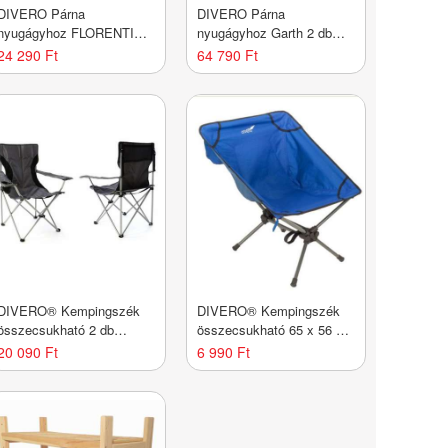
DIVERO Párna
DIVERO Párna
nyugágyhoz FLORENTINE
nyugágyhoz Garth 2 db
antracit
antracit
24 290 Ft
64 790 Ft
DIVERO® Kempingszék
DIVERO® Kempingszék
összecsukható 2 db
összecsukható 65 x 56 x
szürke
60 cm kék
20 090 Ft
6 990 Ft