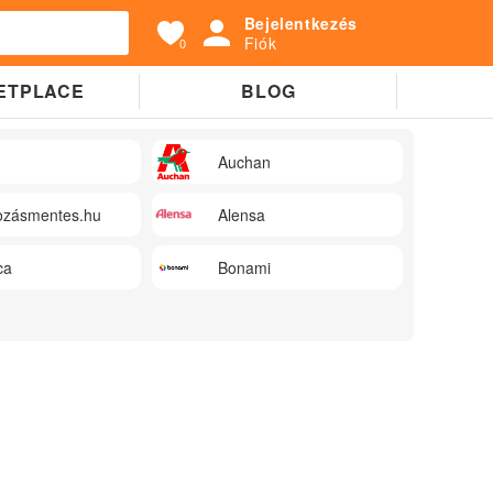
Bejelentkezés
Fiók
0
ETPLACE
BLOG
Auchan
zásmentes.hu
Alensa
ca
Bonami