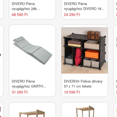
DIVERO Párna
DIVERO Párna
nyugágyhoz 2db
nyugágyhoz DIVERO 188
FLORENTINE
cm sötét zöld
48 590 Ft
24 290 Ft
világosszürke
DIVERO Párna
DIVERO® Fiókos állvány
nyugágyhoz GARTH
57 x 71 cm fekete
világos szürke
31 290 Ft
10 590 Ft