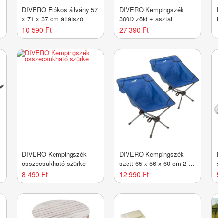
DIVERO Fiókos állvány 57
DIVERO Kempingszék
x 71 x 37 cm átlátszó
300D zöld + asztal
10 590 Ft
27 390 Ft
DIVERO Kempingszék
DIVERO Kempingszék
összecsukható szürke
szett 65 x 56 x 60 cm 2 db
kék
8 490 Ft
12 990 Ft