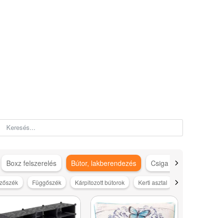
Boxz felszerelés
Bútor, lakberendezés
Csiga gép kiegészítő
ezőszék
Függőszék
Kárpitozott bútorok
Kerti asztal
Kerti bútorok