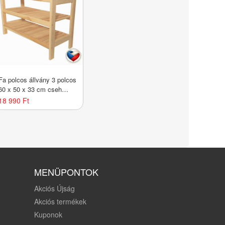
Fa polcos állvány 3 polcos
60 x 50 x 33 cm cseh
gyártmány
18 990 Ft
MENÜPONTOK
Akciós Újság
Akciós termékek
Kuponok