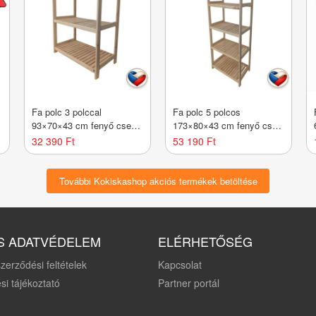
Fa polc 3 polccal
Fa polc 5 polcos
93×70×43 cm fenyő cseh
173×80×43 cm fenyő cseh
gyártmány
gyártmány
32 390 Ft
53 190 Ft
További Kokiskashop akciós termékek betöltése
S ADATVÉDELEM
ELÉRHETŐSÉG
zerződési feltételek
Kapcsolat
si tájékoztató
Partner portál