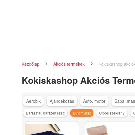
Kezdőlap
Akciós termékek
Kokiskashop akció
Kokiskashop Akciós Term
Aerobik
Ajándékozás
Autó, motor
Baba, ma
Bárasztal, bárszék szett
Bútorhuzat
Cipős szekrény
C