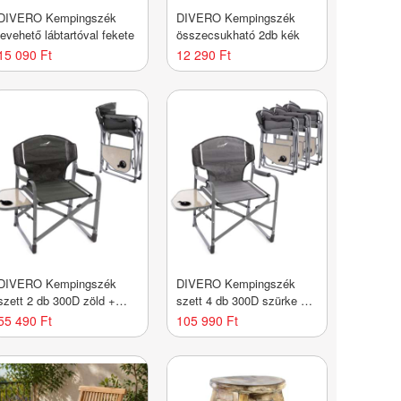
DIVERO Kempingszék
DIVERO Kempingszék
levehető lábtartóval fekete
összecsukható 2db kék
15 090 Ft
12 290 Ft
DIVERO Kempingszék
DIVERO Kempingszék
szett 2 db 300D zöld +
szett 4 db 300D szürke +
asztal
asztal
55 490 Ft
105 990 Ft