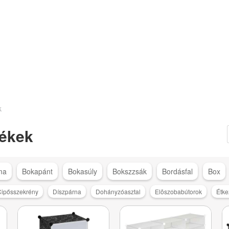
k
ékek
ma
Bokapánt
Bokasúly
Bokszzsák
Bordásfal
Box
ipősszekrény
Díszpárna
Dohányzóasztal
Elõszobabútorok
Étk