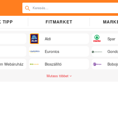
 TIPP
FITMARKET
MARK
Aldi
Spar
Euronics
Gondo
üm Webáruház
Bioszállító
Boboj
Mutass többet