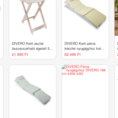
DIVERO Kerti asztal
DIVERO Kerti párna
összecsukható égetett 50
készlet nyugágyhoz krém
cm
2 db
21 990 Ft
62 490 Ft