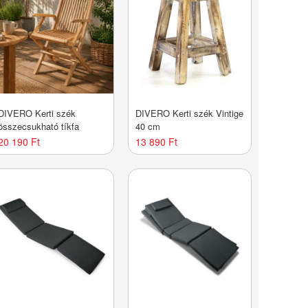
DIVERO Kerti szék
DIVERO Kerti szék Vintige
összecsukható tíkfa
40 cm
20 190 Ft
13 890 Ft