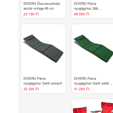
DIVERO Összecsukható
DIVERO Párna
asztal vintage 85 cm
nyugágyhoz 2db
FLORENTINE antracit
23 190 Ft
48 590 Ft
DIVERO Párna
DIVERO Párna
nyugágyhoz Garth antracit
nyugágyhoz Garth sötét
zöld
32 390 Ft
31 290 Ft