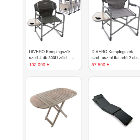
DIVERO Kempingszék
DIVERO Kempingszék
szett 4 db 300D zöld +
szett asztal-italtartó 2 db
asztal
világosszürke
102 090 Ft
57 590 Ft