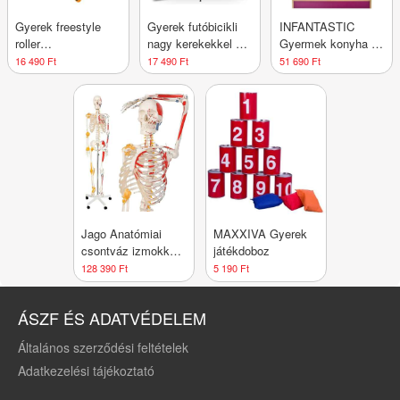
Gyerek freestyle
Gyerek futóbicikli
INFANTASTIC
roller
nagy kerekekkel és
Gyermek konyha 61
zöld/narancssárga
hevederrel fekete
x 100 x 33 cm
16 490 Ft
17 490 Ft
51 690 Ft
Jago Anatómiai
MAXXIVA Gyerek
csontváz izmokkal
játékdoboz
inakkal és
128 390 Ft
5 190 Ft
poszterrel
ÁSZF ÉS ADATVÉDELEM
Általános szerződési feltételek
Adatkezelési tájékoztató