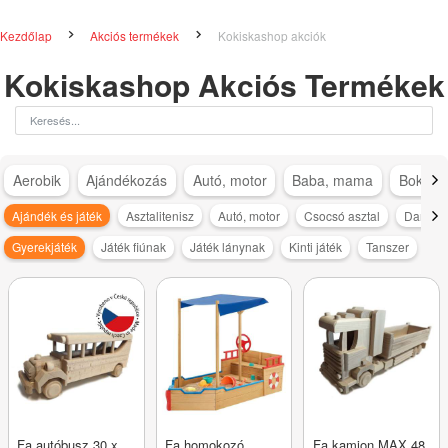
Kezdőlap
Akciós termékek
Kokiskashop akciók
Kokiskashop Akciós Termékek
Aerobik
Ajándékozás
Autó, motor
Baba, mama
Bokapá
Ajándék és játék
Asztalitenisz
Autó, motor
Csocsó asztal
Darts és
Gyerekjáték
Játék fiúnak
Játék lánynak
Kinti játék
Tanszer
Fa autóbusz 30 x
Fa homokozó
Fa kamion MAX 48