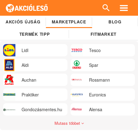
AKCIÓS ÚJSÁG
MARKETPLACE
BLOG
TERMÉK TIPP
FITMARKET
Lidl
Tesco
Aldi
Spar
Auchan
Rossmann
Praktiker
Euronics
Gondozásmentes.hu
Alensa
Mutass többet