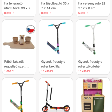
Fa teherautó
Fa tűzoltóautó 35 x
Fa versenyautó 28
utánfutóval 33 x 7 x
7 x 14 cm
x 12 x 8 cm
12 cm
8 390 Ft
8 390 Ft
5 590 Ft
Fából készült
Gyerek freestyle
Gyerek freestyle
reggeliző szett
roller kék/lila
roller zöld/fehér
vágódeszkán
1 090 Ft
16 490 Ft
16 490 Ft