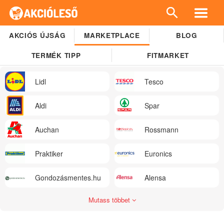
AKCIÓS ÚJSÁG
MARKETPLACE
BLOG
TERMÉK TIPP
FITMARKET
Lidl
Tesco
Aldi
Spar
Auchan
Rossmann
Praktiker
Euronics
Gondozásmentes.hu
Alensa
Mutass többet