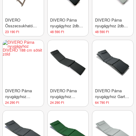
DIVERO
DIVERO Párna
DIVERO Párna
Összecsukható
nyugágyhoz 2db
nyugágyhoz 2db
asztal vintage 85
FLORENTINE
FLORENTINE
23 190 Ft
48 590 Ft
48 590 Ft
cm
antracit
világosszürke
DIVERO Párna
DIVERO Párna
DIVERO Párna
nyugágyhoz
nyugágyhoz
nyugágyhoz Garth 2
DIVERO 188 cm
FLORENTINE
db antracit
24 290 Ft
24 290 Ft
64 790 Ft
sötét zöld
antracit