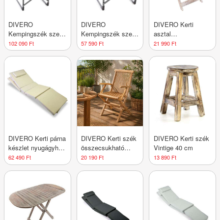
DIVERO
DIVERO
DIVERO Kerti
Kempingszék szett
Kempingszék szett
asztal
4 db 300D zöld +
asztal-italtartó 2 db
összecsukható
102 090 Ft
57 590 Ft
21 990 Ft
asztal
világosszürke
égetett 50 cm
DIVERO Kerti párna
DIVERO Kerti szék
DIVERO Kerti szék
készlet nyugágyhoz
összecsukható
Vintige 40 cm
krém 2 db
tíkfa
62 490 Ft
20 190 Ft
13 890 Ft