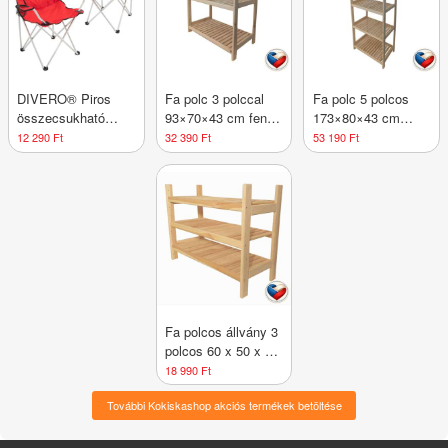
DIVERO® Piros
Fa polc 3 polccal
Fa polc 5 polcos
összecsukható
93×70×43 cm fenyő
173×80×43 cm
kempingszék
cseh gyártmány
fenyő cseh
12 290 Ft
32 390 Ft
53 190 Ft
készlet italtartóval
gyártmány
Fa polcos állvány 3
polcos 60 x 50 x 33
cm cseh gyártmány
18 990 Ft
További Kokiskashop akciós termékek betöltése