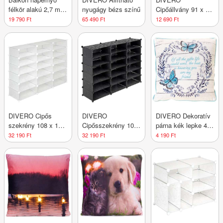
félkör alakú 2,7 m
nyugágy bézs színű
Cipőállvány 91 x 48
sötétkék karral
x 37 cm fekete-
19 790 Ft
65 490 Ft
12 690 Ft
fehér
DIVERO Cipős
DIVERO
DIVERO Dekoratív
szekrény 108 x 140
Cipősszekrény 108
párna kék lepke 40
x 37 cm
x 140 x 37 cm
x 40 cm
32 190 Ft
32 190 Ft
4 190 Ft
fekete