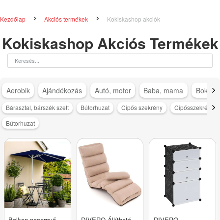
Kezdőlap
Akciós termékek
Kokiskashop akciók
Kokiskashop Akciós Termékek
Aerobik
Ajándékozás
Autó, motor
Baba, mama
Bokapá
Bárasztal, bárszék szett
Bútorhuzat
Cipős szekrény
Cipősszekrény
Bútorhuzat
Balkon napernyő
DIVERO Állítható
DIVERO