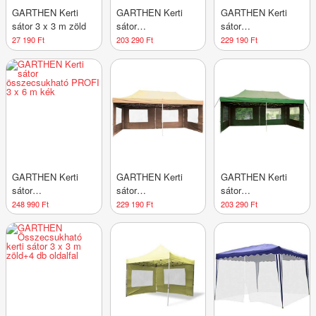
GARTHEN Kerti
GARTHEN Kerti
GARTHEN Kerti
sátor 3 x 3 m zöld
sátor
sátor
összecsukható
összecsukható
27 190 Ft
203 290 Ft
229 190 Ft
PROFI 3 x 6 m
PROFI 3 x 6 m
fehér
fekete
GARTHEN Kerti
GARTHEN Kerti
GARTHEN Kerti
sátor
sátor
sátor
összecsukható
összecsukható
összecsukható
248 990 Ft
229 190 Ft
203 290 Ft
PROFI 3 x 6 m kék
PROFI 3 x 6 m
PROFI 3 x 6 m zöld
krém