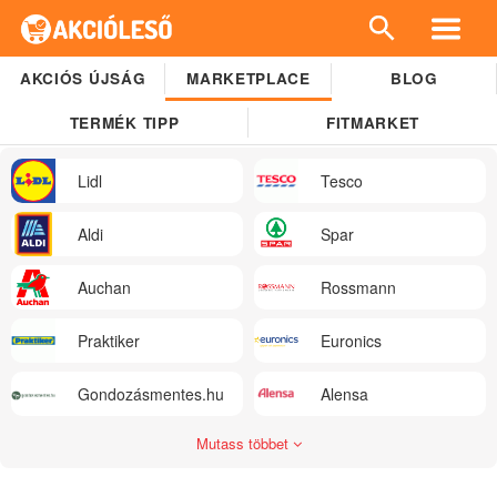
AKCIÓS ÚJSÁG
MARKETPLACE
BLOG
TERMÉK TIPP
FITMARKET
Lidl
Tesco
Aldi
Spar
Auchan
Rossmann
Praktiker
Euronics
Gondozásmentes.hu
Alensa
Mutass többet