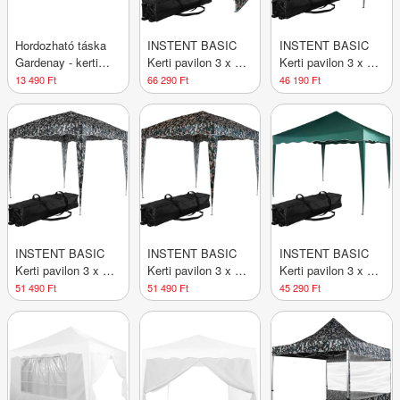
Hordozható táska
INSTENT BASIC
INSTENT BASIC
Gardenay - kerti
Kerti pavilon 3 x 3
Kerti pavilon 3 x 3
sátorhoz, 50 x 23 x
m + 2 oldalfal
m cream
13 490 Ft
66 290 Ft
46 190 Ft
158 cm
woodland
INSTENT BASIC
INSTENT BASIC
INSTENT BASIC
Kerti pavilon 3 x 3
Kerti pavilon 3 x 3
Kerti pavilon 3 x 3
m urban
m woodland
m zöld
51 490 Ft
51 490 Ft
45 290 Ft