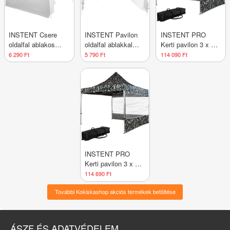
INSTENT Csere
INSTENT Pavilon
INSTENT PRO
oldalfal ablakos
oldalfal ablakkal
Kerti pavilon 3 x 3
sátorhoz fehér
cipzár 3 x 3 m fehér
m Urban + 2 oldalfal
6 290 Ft
5 790 Ft
114 090 Ft
INSTENT PRO
Kerti pavilon 3 x 3
m Woodland + 2
114 690 Ft
oldalfal
További Kokiskashop akciós termékek betöltése
ÁSZF ÉS ADATVÉDELEM