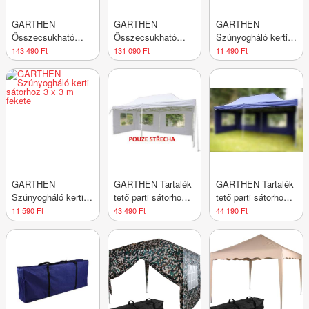
GARTHEN
GARTHEN
GARTHEN
Összecsukható
Összecsukható
Szúnyogháló kerti
kerti sátor 3 x 3 m
kerti sátor PROFI 3
parti sátorhoz 3 x 3
143 490 Ft
131 090 Ft
11 490 Ft
zöld+4 db oldalfal
x 3 m champagne
m fehér
GARTHEN
GARTHEN Tartalék
GARTHEN Tartalék
Szúnyogháló kerti
tető parti sátorhoz 3
tető parti sátorhoz 3
sátorhoz 3 x 3 m
x 6 m fehér
x 6 m kék
11 590 Ft
43 490 Ft
44 190 Ft
fekete