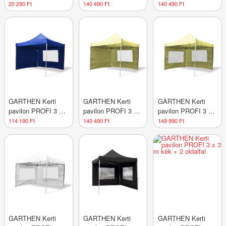
m piros
3 m + 4 oldalfal
3 m + 4 oldalfal
20 290 Ft
140 490 Ft
140 490 Ft
bordó
fehér
GARTHEN Kerti
GARTHEN Kerti
GARTHEN Kerti
pavilon PROFI 3 x
pavilon PROFI 3 x
pavilon PROFI 3 x
3 m + 4 oldalfallal
3 m champagne + 4
3 m champagne + 4
114 190 Ft
140 490 Ft
149 990 Ft
kék
oldalfal
oldalfal
GARTHEN Kerti
GARTHEN Kerti
GARTHEN Kerti