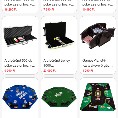
pókerzsetonhoz +
pókerzsetonhoz +
pókerzsetonhoz +
kiegészítők
kiegészítők
kiegészítők
18 290 Ft
7 690 Ft
10 490 Ft
Alu bőrönd 500 db
Alu bőrönd trolley
GamesPlanet®
pókerzsetonhoz +
1000
Kártyakeverő gép
tartozékok
pókerzsetonhoz +
mechanikai
9 990 Ft
23 090 Ft
4 290 Ft
kiegészítők