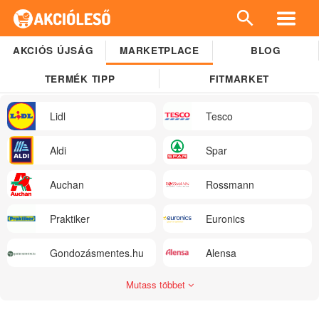
AKCIÓS ÚJSÁG
MARKETPLACE
BLOG
TERMÉK TIPP
FITMARKET
Lidl
Tesco
Aldi
Spar
Auchan
Rossmann
Praktiker
Euronics
Gondozásmentes.hu
Alensa
Mutass többet