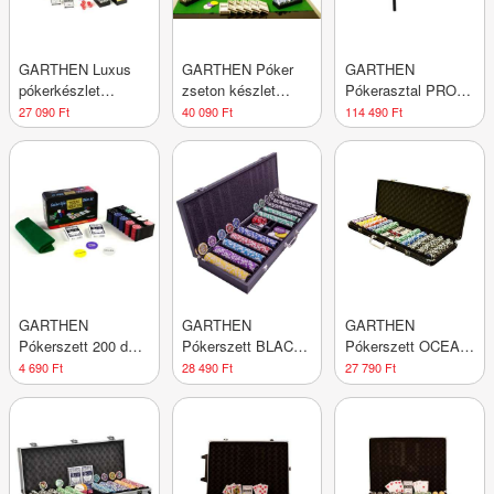
GARTHEN Luxus
GARTHEN Póker
GARTHEN
pókerkészlet
zseton készlet
Pókerasztal PROFI
DELUXE bőrönd +
OCEAN 600 db
8 személyes zöld
27 090 Ft
40 090 Ft
114 490 Ft
kiegészítő
kiegészítő
GARTHEN
GARTHEN
GARTHEN
Pókerszett 200 db
Pókerszett BLACK
Pókerszett OCEAN
Metallbox
EDITION Wooden
Black 500 db
4 690 Ft
28 490 Ft
27 790 Ft
500 db