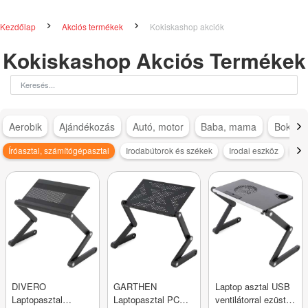
Kezdőlap
Akciós termékek
Kokiskashop akciók
Kokiskashop Akciós Termékek
Aerobik
Ajándékozás
Autó, motor
Baba, mama
Bokapá
Íróasztal, számítógépasztal
Irodabútorok és székek
Irodai eszköz
Kéz
DIVERO
GARTHEN
Laptop asztal USB
Laptopasztal
Laptopasztal PC
ventilátorral ezüst