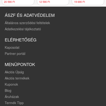
állítható
polc 42 x 28 cm
és fekete
20 590 Ft
12 590 Ft
19 690 Ft
szellőzőrésekkel
fekete
ÁSZF ÉS ADATVÉDELEM
Általános szerződési feltételek
Adatkezelési tájékoztató
ELÉRHETŐSÉG
Kapcsolat
Partner portál
MENÜPONTOK
Akciós Újság
Akciós termékek
Kuponok
Blog
Áruházak
Termék Tipp