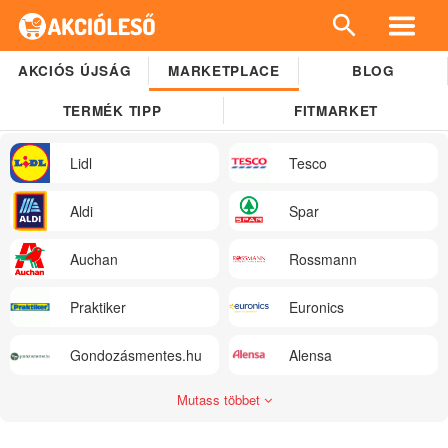
AKCIÓS ÚJSÁG
MARKETPLACE
BLOG
TERMÉK TIPP
FITMARKET
Lidl
Tesco
Aldi
Spar
Auchan
Rossmann
Praktiker
Euronics
Gondozásmentes.hu
Alensa
Mutass többet