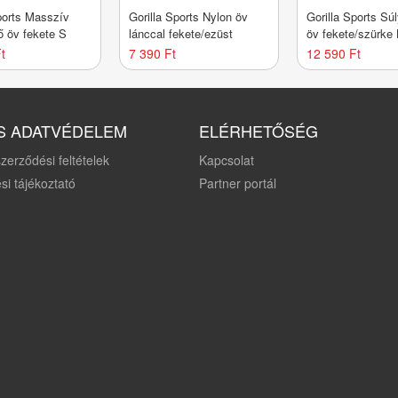
ports Masszív
Gorilla Sports Nylon öv
Gorilla Sports Sú
ő öv fekete S
lánccal fekete/ezüst
öv fekete/szürke 
t
7 390 Ft
12 590 Ft
S ADATVÉDELEM
ELÉRHETŐSÉG
zerződési feltételek
Kapcsolat
si tájékoztató
Partner portál