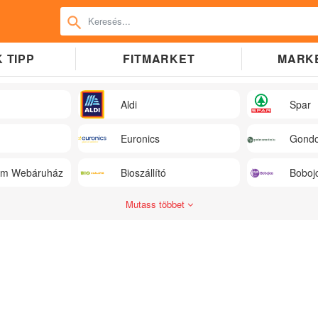
 TIPP
FITMARKET
MARK
Aldi
Spar
Euronics
Gondo
üm Webáruház
Bioszállító
Boboj
Mutass többet