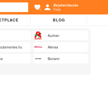
Bejelentkezés
Fiók
0
ETPLACE
BLOG
Auchan
zásmentes.hu
Alensa
ca
Bonami