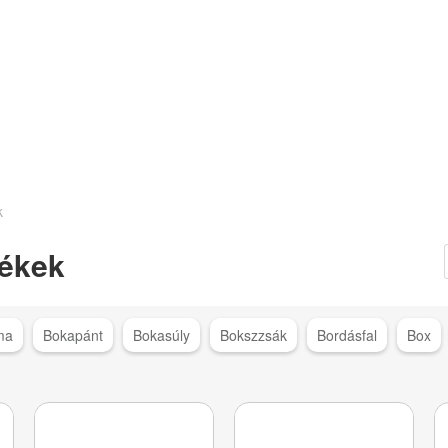
k
ékek
ma
Bokapánt
Bokasúly
Bokszzsák
Bordásfal
Box