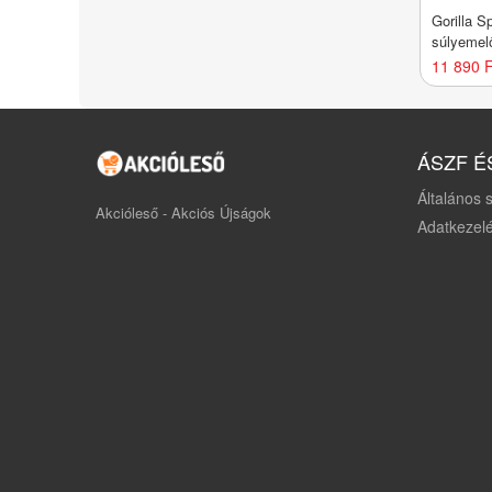
Gorilla S
súlyemel
11 890 F
ÁSZF É
Általános s
Akcióleső - Akciós Újságok
Adatkezelé