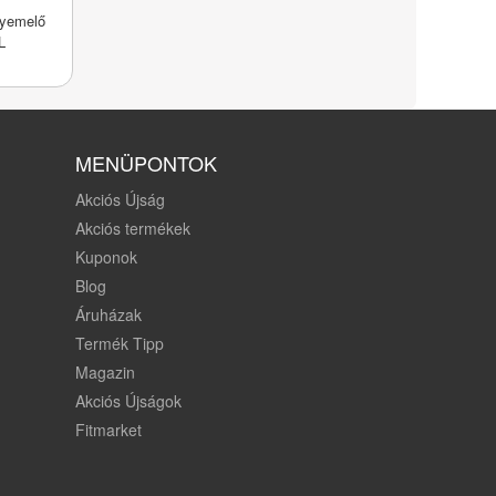
lyemelő
L
MENÜPONTOK
Akciós Újság
Akciós termékek
Kuponok
Blog
Áruházak
Termék Tipp
Magazin
Akciós Újságok
Fitmarket