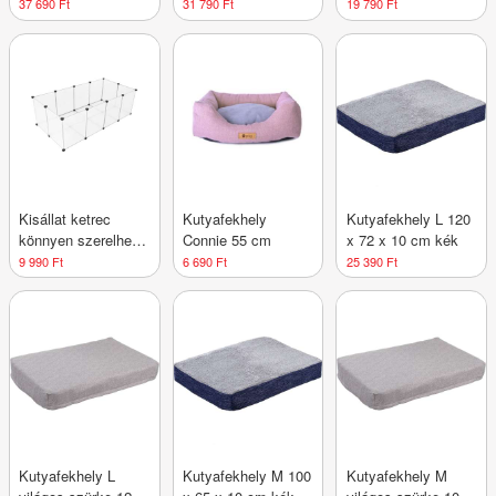
60 cm
48x48x96 cm
37 690 Ft
31 790 Ft
19 790 Ft
világosszürk
Kisállat ketrec
Kutyafekhely
Kutyafekhely L 120
könnyen szerelhető
Connie 55 cm
x 72 x 10 cm kék
átlátszó 143×73×46
9 990 Ft
6 690 Ft
25 390 Ft
cm
Kutyafekhely L
Kutyafekhely M 100
Kutyafekhely M