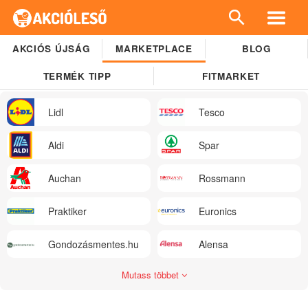
AKCIÓS ÚJSÁG
MARKETPLACE
BLOG
TERMÉK TIPP
FITMARKET
Lidl
Tesco
Aldi
Spar
Auchan
Rossmann
Praktiker
Euronics
Gondozásmentes.hu
Alensa
Mutass többet