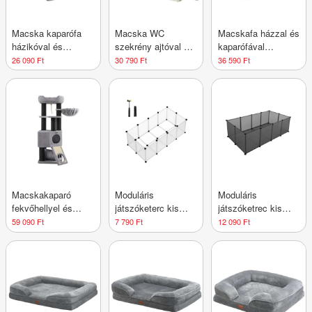
Macska kaparófa
Macska WC
Macskafa házzal és
házikóval és
szekrény ajtóval 80
kaparófával
függőággyal világos
x 53 x 50 cm fehér-
rusztikus 66 × 42 ×
26 090 Ft
30 790 Ft
36 590 Ft
szürke 143
barna
88 cm
Macskakaparó
Moduláris
Moduláris
fekvőhellyel és
játszóketerc kis
játszóketrec kis
barlanggal szürke
állatoknak 125 x 63
állatnak 143 x 73 x
59 090 Ft
7 790 Ft
12 090 Ft
x 42 cm
46 cm szürke