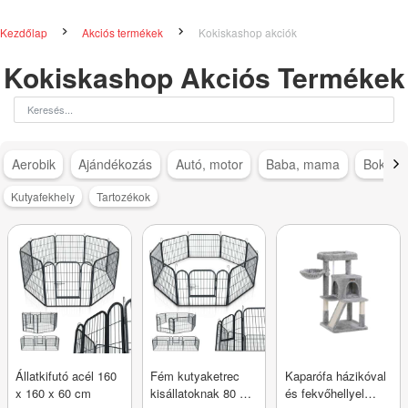
Kezdőlap
Akciós termékek
Kokiskashop akciók
Kokiskashop Akciós Termékek
Aerobik
Ajándékozás
Autó, motor
Baba, mama
Bokapá
Kutyafekhely
Tartozékok
Állatkifutó acél 160
Fém kutyaketrec
Kaparófa házikóval
x 160 x 60 cm
kisállatoknak 80 x
és fekvőhellyel