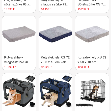
sötét szürke 63 x
világos szürke 79 x
Sötétszürke XS 72
50 x 21 cm
60 x 10 cm
x 50 x 10 cm
19 690 Ft
16 190 Ft
13 290 Ft
Kutyafekhely
Kutyafekhely XS 72
Kutyafekhely XS 72
világosszürke XS
x 50 x 10 cm kék
x 50 x 10 cm
72 x 50 x 10 cm
világosszürke
13 290 Ft
12 390 Ft
12 390 Ft