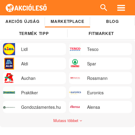
AKCIÓS ÚJSÁG
MARKETPLACE
BLOG
TERMÉK TIPP
FITMARKET
Lidl
Tesco
Aldi
Spar
Auchan
Rossmann
Praktiker
Euronics
Gondozásmentes.hu
Alensa
Mutass többet