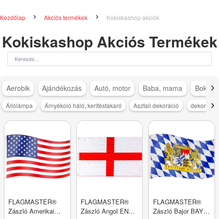
Kezdőlap
Akciós termékek
Kokiskashop akciók
Kokiskashop Akciós Termékek
Aerobik
Ajándékozás
Autó, motor
Baba, mama
Bokapá
Állólámpa
Árnyékoló háló, kerítéstakaró
Asztali dekoráció
dekoráció
FLAGMASTER®
FLAGMASTER®
FLAGMASTER®
Zászló Amerikai
Zászló Angol ENG
Zászló Bajor BAY