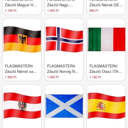
Zászló Magyar HUN
Zászló Nagy-
Zászló Német GER
120 x 80 cm
Britannia GBR 120
120 x 80 cm
1 190 Ft
1 490 Ft
690 Ft
x 80 cm
FLAGMASTER®
FLAGMASTER®
FLAGMASTER®
Zászló Német sas
Zászló Norvég NOR
Zászló Olasz ITA
120 x 80 cm
120 x 80 cm
120 x 80 cm
1 390 Ft
1 090 Ft
1 190 Ft