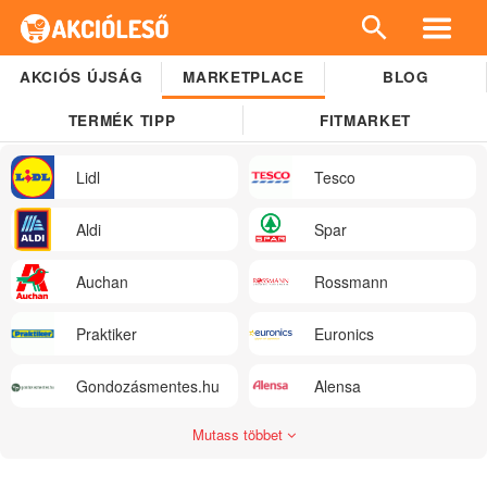
AKCIÓS ÚJSÁG
MARKETPLACE
BLOG
TERMÉK TIPP
FITMARKET
Lidl
Tesco
Aldi
Spar
Auchan
Rossmann
Praktiker
Euronics
Gondozásmentes.hu
Alensa
Mutass többet