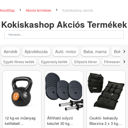
Kezdőlap
Akciós termékek
Kokiskashop akciók
Kokiskashop Akciós Termékek
Aerobik
Ajándékozás
Autó, motor
Baba, mama
Bokapá
Egyéb fitnesz kellék
Egyensúly kellék
Ellipszis tréner
Fitnesscenter
12 kg-os műanyag
Állítható súlyzó
Csukló- bokasúly
kettlebell
készlet 30 kg
Maxxiva 2 x 3 kg