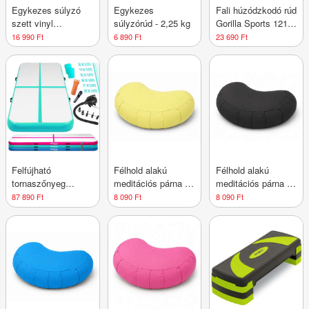
Egykezes súlyzó
Egykezes
Fali húzódzkodó rúd
szett vinyl
súlyzórúd - 2,25 kg
Gorilla Sports 121 x
Maxxiva® 2 x 5 kg
61 x 40 cm
16 990 Ft
6 890 Ft
23 690 Ft
Fekete
Felfújható
Félhold alakú
Félhold alakú
tornaszőnyeg
meditációs párna 40
meditációs párna 40
PHYSIONICS Zöld
× 26 × 15 cm sárga
× 26 × 15 cm
87 890 Ft
8 090 Ft
8 090 Ft
400 x 100 cm
fekete