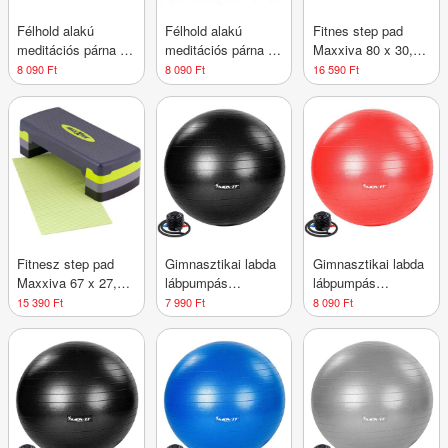
Félhold alakú
Félhold alakú
Fitnes step pad
meditációs párna 40
meditációs párna 40
Maxxiva 80 x 30,5
× 26 × 15 cm kék
× 26 × 15 cm
x 10/15/20 cm
8 090 Ft
8 090 Ft
16 590 Ft
rózsaszín
Fitnesz step pad
Gimnasztikai labda
Gimnasztikai labda
Maxxiva 67 x 27,5
lábpumpás
lábpumpás
cm
MOVIT® 75 cm
MOVIT® 75 cm
15 390 Ft
7 990 Ft
8 090 Ft
fekete
piros