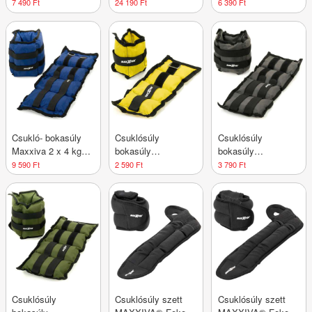
cementtöltettel
cement töltelékkel
Fekete
7 490 Ft
24 190 Ft
6 390 Ft
Csukló- bokasúly
Csuklósúly
Csuklósúly
Maxxiva 2 x 4 kg
bokasúly
bokasúly
Kék
MAXXIVA® Sárga
MAXXIVA® Szürke
9 590 Ft
2 590 Ft
3 790 Ft
2 x 0,5 kg
2 x 1,5 kg
Csuklósúly
Csuklósúly szett
Csuklósúly szett