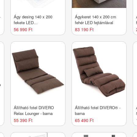
-
Ágy desing 140 x 200
Ágykeret 140 x 200 cm
fekete LED
fehér LED fejtámlával
háttérvilágítással
56 990 Ft
83 190 Ft
Állítható fotel DIVERO
Állítható fotel DIVERO® -
Relax Lounger - barna
barna
55 390 Ft
65 490 Ft