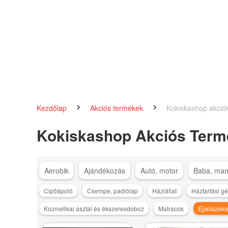
Kezdőlap
Akciós termékek
Kokiskashop akció
Kokiskashop Akciós Term
Aerobik
Ajándékozás
Autó, motor
Baba, ma
Cipőápoló
Csempe, padlólap
Háziállat
Háztartási g
Kozmetikai asztal és ékszeresdoboz
Matracok
Éjjeliszek