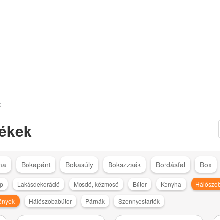
k
ékek
ma
Bokapánt
Bokasúly
Bokszzsák
Bordásfal
Box
ép
Lakásdekoráció
Mosdó, kézmosó
Bútor
Konyha
Hálószo
rények
Hálószobabútor
Párnák
Szennyestartók