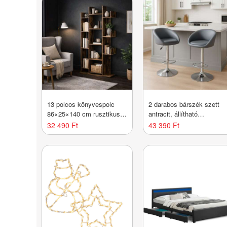
13 polcos könyvespolc
2 darabos bárszék szett
86×25×140 cm rusztikus
antracit, állítható
barna
magasság
32 490 Ft
43 390 Ft