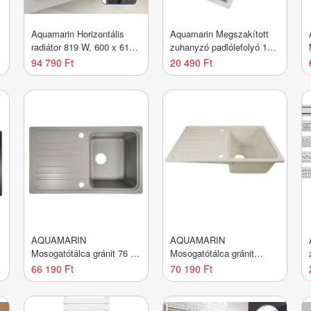
Aquamarin Horizontális
Aquamarin Megszakított
m
radiátor 819 W, 600 x 614
zuhanyzó padlólefolyó 140
x 69 mm
cm
94 790 Ft
20 490 Ft
AQUAMARIN
AQUAMARIN
Mosogatótálca gránit 76 x
Mosogatótálca gránit
46 cm szürke
GRSPL01BG Cream
66 190 Ft
70 190 Ft