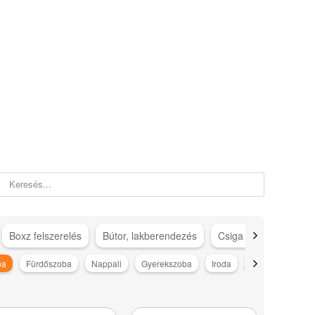
Boxz felszerelés
Bútor, lakberendezés
Csiga gép kiegészítő
ba
Fürdőszoba
Nappali
Gyerekszoba
Iroda
Drogéria
TV