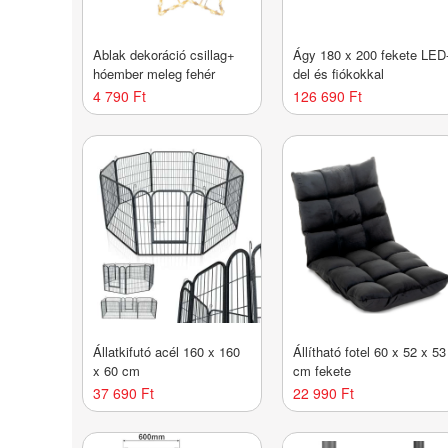
Ablak dekoráció csillag+
Ágy 180 x 200 fekete LED
hóember meleg fehér
del és fiókokkal
4 790 Ft
126 690 Ft
Állatkifutó acél 160 x 160
Állítható fotel 60 x 52 x 53
x 60 cm
cm fekete
37 690 Ft
22 990 Ft