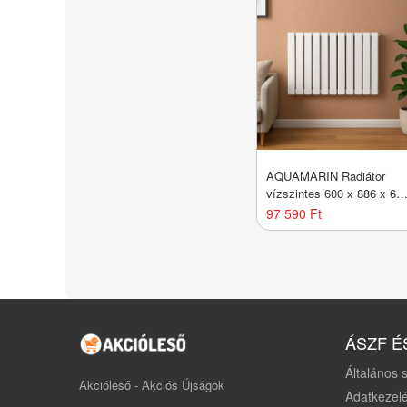
AQUAMARIN Radiátor
vízszintes 600 x 886 x 69
mm 1183 W
97 590 Ft
ÁSZF É
Általános s
Akcióleső - Akciós Újságok
Adatkezelé