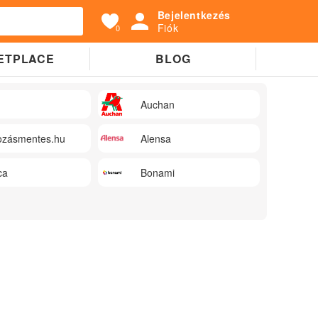
Bejelentkezés
Fiók
0
ETPLACE
BLOG
Auchan
zásmentes.hu
Alensa
ca
Bonami