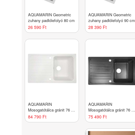
AQUAMARIN Geometric
AQUAMARIN Geometric
zuhany padlólefolyó 80 cm
zuhany padlólefolyó 90 c
26 590 Ft
28 390 Ft
AQUAMARIN
AQUAMARIN
Mosogatótálca gránit 76 x
Mosogatótálca gránit 76 x
46 cm fehér
46 cm fekete
84 790 Ft
75 490 Ft