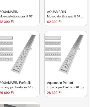
AQUAMARIN
AQUAMARIN
Mosogatótálca gránit 57 x
Mosogatótálca gránit 57 x
45 cm fehér
45 cm szürke
62 390 Ft
62 390 Ft
AQUAMARIN Perforált
Aquamarin Perforált
zuhany padlólefolyó 80 cm
zuhany padlólefolyó 90 cm
26 690 Ft
28 390 Ft