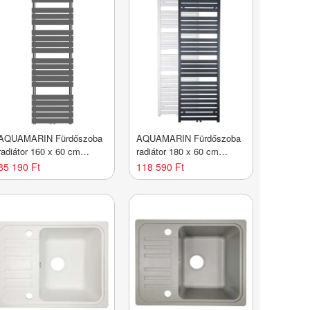
AQUAMARIN Fürdőszoba
AQUAMARIN Fürdőszoba
radiátor 160 x 60 cm
radiátor 180 x 60 cm
antracit
antracit
85 190 Ft
118 590 Ft