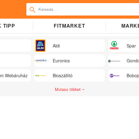
 TIPP
FITMARKET
MARK
Aldi
Spar
Euronics
Gondo
üm Webáruház
Bioszállító
Boboj
Mutass többet