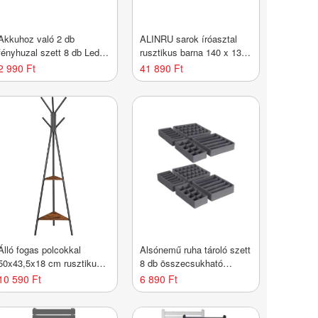
Akkuhoz való 2 db
ALINRU sarok íróasztal
fényhuzal szett 8 db Led
rusztikus barna 140 x 130
meleg fehér
cm
2 990 Ft
41 890 Ft
Álló fogas polcokkal
Alsónemű ruha tároló szett
50x43,5x18 cm rusztikus
8 db összecsukható
barna
szürke
10 590 Ft
6 890 Ft