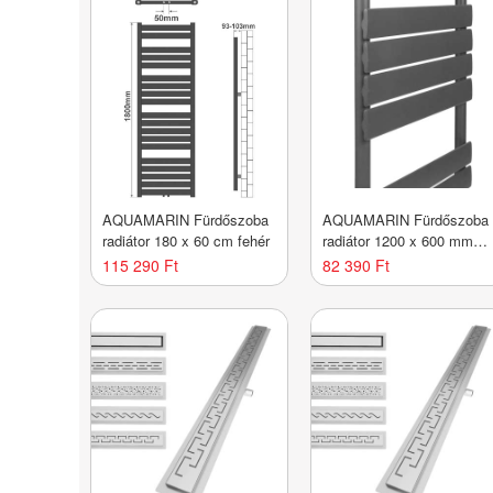
AQUAMARIN Fürdőszoba
AQUAMARIN Fürdőszoba
radiátor 180 x 60 cm fehér
radiátor 1200 x 600 mm
fekete
115 290 Ft
82 390 Ft