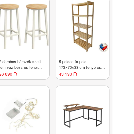
2 darabos bárszék szett
5 polcos fa polc
fém váz bézs és fehér
173×70×33 cm fenyő cseh
tölgy
gyártmány
26 890 Ft
43 190 Ft