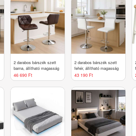
2 darabos bárszék szett
2 darabos bárszék szett
barna, állítható magasság
fehér, állítható magasság
46 690 Ft
43 190 Ft