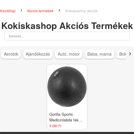
Kezdőlap
Akciós termékek
Kokiskashop akciók
Kokiskashop Akciós Termékek
Aerobik
Ajándékozás
Autó, motor
Baba, mama
Bokapá
Gorilla Sports
Medicinlabda fekete
5 kg
9 290 Ft