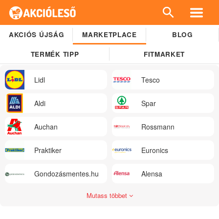
AKCIÓS ÚJSÁG
MARKETPLACE
BLOG
TERMÉK TIPP
FITMARKET
Lidl
Tesco
Aldi
Spar
Auchan
Rossmann
Praktiker
Euronics
Gondozásmentes.hu
Alensa
Mutass többet