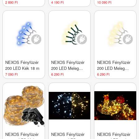
meleg fehér
fehér 10 m
LED meleg fehér
2 890 Ft
4 190 Ft
10 090 Ft
NEXOS Fényfüzér
NEXOS Fényfüzér
NEXOS Fényfüzér
200 LED Kék 18 m
200 LED Meleg
200 LED Meleg
fehér 18 m
fehér 18 m
7 090 Ft
6 290 Ft
6 290 Ft
NEXOS Fényfüzér
NEXOS Fényfüzér
NEXOS Fényfüzér