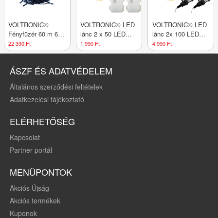
VOLTRONIC®
VOLTRONIC® LED
VOLTRONIC® LED
Fényfüzér 60 m 600
lánc 2 x 50 LED
lánc 2x 100 LED
LED hideg fehér +
meleg fehér
Meleg fehér
22 390 Ft
1 990 Ft
4 990 Ft
vezérlő
ÁSZF ÉS ADATVÉDELEM
Általános szerződési feltételek
Adatkezelési tájékoztató
ELÉRHETŐSÉG
Kapcsolat
Partner portál
MENÜPONTOK
Akciós Újság
Akciós termékek
Kuponok