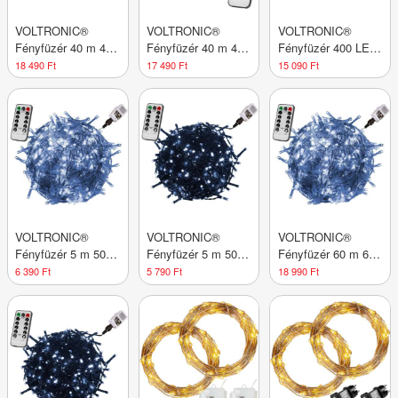
VOLTRONIC®
VOLTRONIC®
VOLTRONIC®
Fényfüzér 40 m 400
Fényfüzér 40 m 400
Fényfüzér 400 LED
LED meleg fehér
LED színes vezérlő
Hideg fehér +
18 490 Ft
17 490 Ft
15 090 Ft
távirányító
vezérlő
VOLTRONIC®
VOLTRONIC®
VOLTRONIC®
Fényfüzér 5 m 50
Fényfüzér 5 m 50
Fényfüzér 60 m 600
LED hideg fehér +
LED hideg fehér
LED hideg fehér +
6 390 Ft
5 790 Ft
18 990 Ft
vezérlő
vezérlő
vezérlő