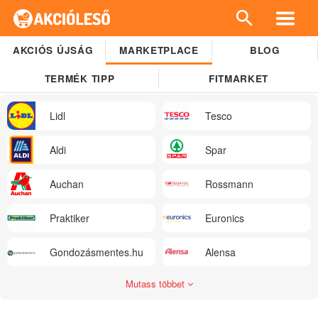
AKCIÓS ÚJSÁG
MARKETPLACE
BLOG
TERMÉK TIPP
FITMARKET
Lidl
Tesco
Aldi
Spar
Auchan
Rossmann
Praktiker
Euronics
Gondozásmentes.hu
Alensa
Mutass többet