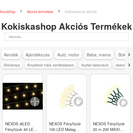
Kezdőlap
Akciós termékek
Kokiskashop akciók
Kokiskashop Akciós Termékek
Aerobik
Ajándékozás
Autó, motor
Baba, mama
Bokapá
Állólámpa
Árnyékoló háló, kerítéstakaró
Asztali dekoráció
dekoráció
NEXOS diLED
NEXOS Fényfüzér
NEXOS Fényfüzér
Fényfüzér 40 LED
100 LED Meleg
20 m 200 MAXI