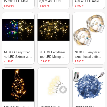
2x 200 LED Meleg
3,9 m 40 LED 9
4 m 40 LED meleg
fehér 20 m
villogó funkció
fehér zöld kábel
8 990 Ft
4 390 Ft
3 190 Ft
NEXOS Fényfüzér
NEXOS Fényfüzér
NEXOS Fényfüzér
40 LED Színes 3,9
400 LED Meleg
ezüst huzal 2 db
m
fehér 40 m
meleg fehér 64 LED
4 190 Ft
10 990 Ft
2 790 Ft