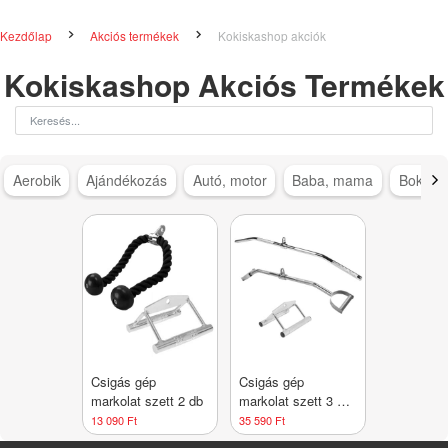
Kezdőlap
Akciós termékek
Kokiskashop akciók
Kokiskashop Akciós Termékek
Aerobik
Ajándékozás
Autó, motor
Baba, mama
Bokapá
Csigás gép
Csigás gép
markolat szett 2 db
markolat szett 3 db
króm
13 090 Ft
35 590 Ft