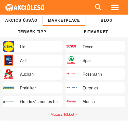
AKCIÓS ÚJSÁG
MARKETPLACE
BLOG
TERMÉK TIPP
FITMARKET
Lidl
Tesco
Aldi
Spar
Auchan
Rossmann
Praktiker
Euronics
Gondozásmentes.hu
Alensa
Mutass többet