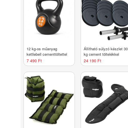
12 kg-os műanyag
Állítható súlyzó készlet 30
kettlebell cementtöltettel
kg cement töltelékkel
7 490 Ft
24 190 Ft