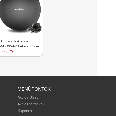
Gimnasztikai labda
MAXXIVA® Fekete 85 cm
5 990 Ft
MENÜPONTOK
Akciós Újság
Akciós termékek
Kuponok