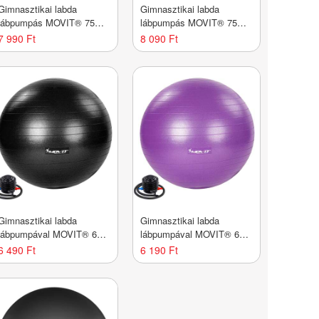
Gimnasztikai labda
Gimnasztikai labda
lábpumpás MOVIT® 75
lábpumpás MOVIT® 75
cm fekete
cm piros
7 990 Ft
8 090 Ft
Gimnasztikai labda
Gimnasztikai labda
lábpumpával MOVIT® 65
lábpumpával MOVIT® 65
cm fekete
cm lila
6 490 Ft
6 190 Ft