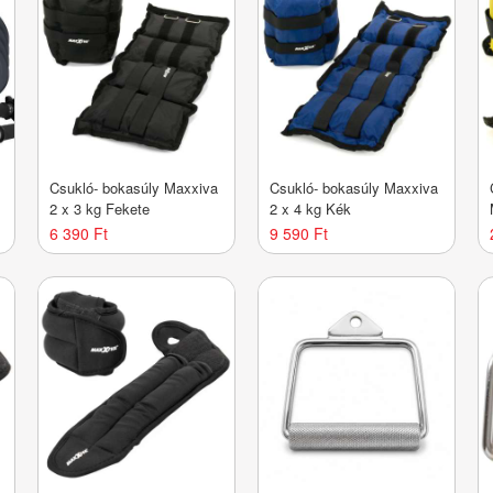
Csukló- bokasúly Maxxiva
Csukló- bokasúly Maxxiva
2 x 3 kg Fekete
2 x 4 kg Kék
6 390 Ft
9 590 Ft