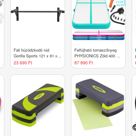
5
Fali húzódzkodó rúd
Felfújható tornaszőnyeg
Gorilla Sports 121 x 61 x
PHYSIONICS Zöld 400 x
p
40 cm
100 cm
23 690 Ft
87 890 Ft