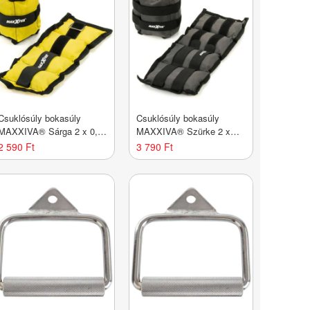
Csuklósúly bokasúly
Csuklósúly bokasúly
MAXXIVA® Sárga 2 x 0,5
MAXXIVA® Szürke 2 x
kg
1,5 kg
2 590 Ft
3 790 Ft