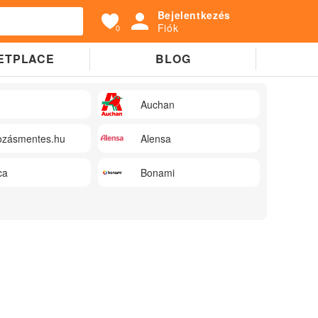
Bejelentkezés
Fiók
0
ETPLACE
BLOG
Auchan
zásmentes.hu
Alensa
ca
Bonami