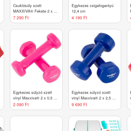
Csuklósúly szett
Egykezes csigafogantyú
MAXXIVA® Fekete 2 x 1,5
12,4 cm
kg
7 290 Ft
4 190 Ft
Egykezes súlyzó szett
Egykezes súlyzó szett
vinyl Maxxiva® 2 x 0,5 kg
vinyl Maxxiva® 2 x 2,5 kg
Rózsaszín
Kék
2 090 Ft
9 690 Ft