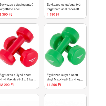
Egykezes csigafogantyú
Egykezes csigafogantyú
forgatható acél
forgatható acél recézett
felület
4 390 Ft
4 490 Ft
Egykezes súlyzó szett
Egykezes súlyzó szett
vinyl Maxxiva® 2 x 3 kg
vinyl Maxxiva® 2 x 4 kg
Piros
Zöld
12 290 Ft
14 290 Ft