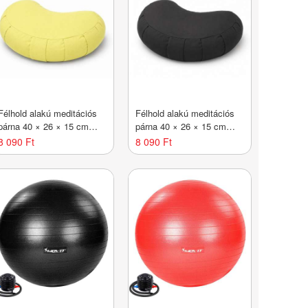
Félhold alakú meditációs
Félhold alakú meditációs
árna 40 × 26 × 15 cm
párna 40 × 26 × 15 cm
sárga
fekete
8 090 Ft
8 090 Ft