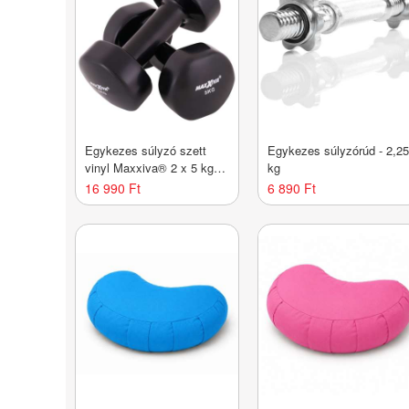
Egykezes súlyzó szett
Egykezes súlyzórúd - 2,2
vinyl Maxxiva® 2 x 5 kg
kg
Fekete
16 990 Ft
6 890 Ft