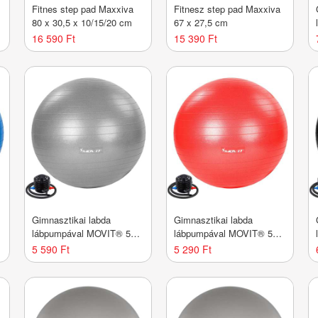
Fitnes step pad Maxxiva
Fitnesz step pad Maxxiva
80 x 30,5 x 10/15/20 cm
67 x 27,5 cm
16 590 Ft
15 390 Ft
Gimnasztikai labda
Gimnasztikai labda
lábpumpával MOVIT® 55
lábpumpával MOVIT® 55
cm szürke
cm piros
5 590 Ft
5 290 Ft