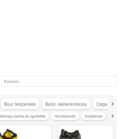
Boxz felszerelés
Bútor, lakberendezés
Csiga gép kiegészítő
llahopp karika és ugrókötél
Húzódzkodó
Súlytárcsa
Súlyzó/Korong/