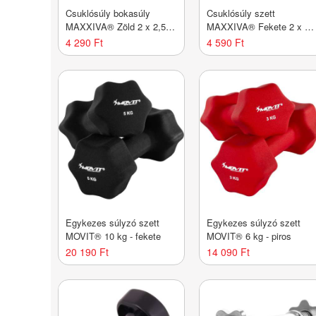
Csuklósúly bokasúly
Csuklósúly szett
MAXXIVA® Zöld 2 x 2,5
MAXXIVA® Fekete 2 x 1
kg
kg
4 290 Ft
4 590 Ft
Egykezes súlyzó szett
Egykezes súlyzó szett
MOVIT® 10 kg - fekete
MOVIT® 6 kg - piros
20 190 Ft
14 090 Ft