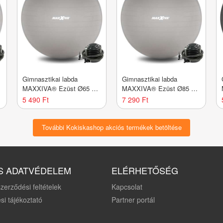
Gimnasztikai labda
Gimnasztikai labda
m
MAXXIVA® Ezüst Ø65 cm
MAXXIVA® Ezüst Ø85 cm
+ szivattyú
+ szivattyú
5 490 Ft
7 290 Ft
További Kokiskashop akciós termékek betöltése
S ADATVÉDELEM
ELÉRHETŐSÉG
zerződési feltételek
Kapcsolat
si tájékoztató
Partner portál