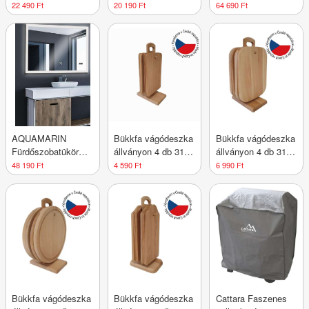
2 db 18 mm
szett 81 x 22 x 22
Hollywood LED 58 x
22 490 Ft
20 190 Ft
64 690 Ft
cm ezüst
43 cm
AQUAMARIN
Bükkfa vágódeszka
Bükkfa vágódeszka
Fürdőszobatükör
állványon 4 db 31 x
állványon 4 db 31 x
LED SP03 100 x 60
14 cm
18 cm
48 190 Ft
4 590 Ft
6 990 Ft
cm 25 W
Bükkfa vágódeszka
Bükkfa vágódeszka
Cattara Faszenes