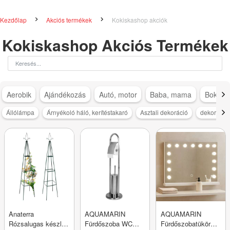
Kezdőlap
Akciós termékek
Kokiskashop akciók
Kokiskashop Akciós Termékek
Aerobik
Ajándékozás
Autó, motor
Baba, mama
Bokapá
Állólámpa
Árnyékoló háló, kerítéstakaró
Asztali dekoráció
dekoráció
Anaterra
AQUAMARIN
AQUAMARIN
Rózsalugas készlet
Fürdőszoba WC
Fürdőszobatükör