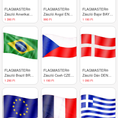
FLAGMASTER®
FLAGMASTER®
FLAGMASTER®
Zászló Amerikai
Zászló Angol ENG
Zászló Bajor BAY
USA 120 x 80 cm
120 x 80 cm
120 x 80 cm
1 390 Ft
990 Ft
1 190 Ft
FLAGMASTER®
FLAGMASTER®
FLAGMASTER®
Zászló Brazil BRA
Zászló Cseh CZE
Zászló Dán DEN
120 x 80 cm
120 x 80 cm
120 x 80 cm
1 290 Ft
1 190 Ft
1 090 Ft