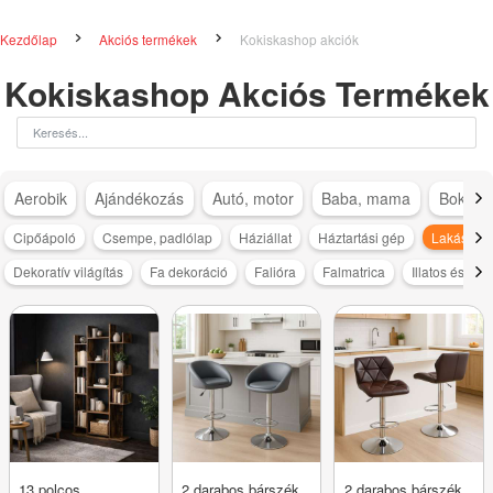
Kezdőlap
Akciós termékek
Kokiskashop akciók
Kokiskashop Akciós Termékek
Aerobik
Ajándékozás
Autó, motor
Baba, mama
Bokapá
Cipőápoló
Csempe, padlólap
Háziállat
Háztartási gép
Lakásdeko
Dekoratív világítás
Fa dekoráció
Falióra
Falmatrica
Illatos és dek
13 polcos
2 darabos bárszék
2 darabos bárszék