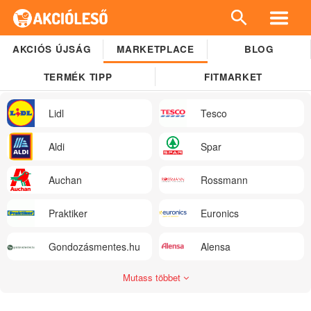
AKCIÓS ÚJSÁG
MARKETPLACE
BLOG
TERMÉK TIPP
FITMARKET
Lidl
Tesco
Aldi
Spar
Auchan
Rossmann
Praktiker
Euronics
Gondozásmentes.hu
Alensa
Mutass többet