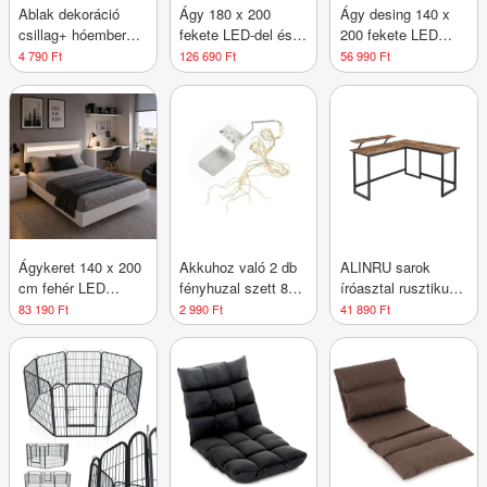
Ablak dekoráció
Ágy 180 x 200
Ágy desing 140 x
csillag+ hóember
fekete LED-del és
200 fekete LED
meleg fehér
fiókokkal
háttérvilágítással
4 790 Ft
126 690 Ft
56 990 Ft
Ágykeret 140 x 200
Akkuhoz való 2 db
ALINRU sarok
cm fehér LED
fényhuzal szett 8
íróasztal rusztikus
fejtámlával
db Led meleg fehér
barna 140 x 130 cm
83 190 Ft
2 990 Ft
41 890 Ft