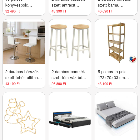
könyvespolc
szett antracit,
szett barna,
86×25×140 cm
állítható magasság
állítható magasság
32 490 Ft
43 390 Ft
46 690 Ft
rusztikus barna
2 darabos bárszék
2 darabos bárszék
5 polcos fa polc
szett fehér, állítható
szett fém váz bézs
173×70×33 cm
magasság
és fehér tölgy
fenyő cseh
43 190 Ft
26 890 Ft
43 190 Ft
gyártmány