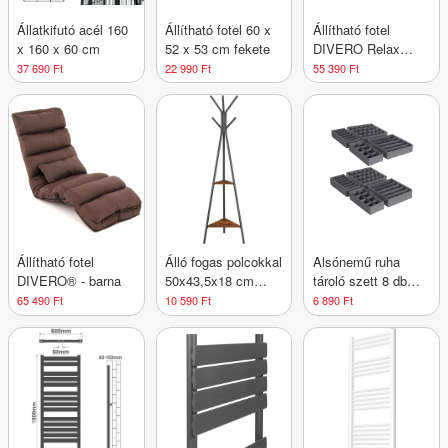
Állatkifutó acél 160
Állítható fotel 60 x
Állítható fotel
x 160 x 60 cm
52 x 53 cm fekete
DIVERO Relax
Lounger - barna
37 690 Ft
22 990 Ft
55 390 Ft
Állítható fotel
Álló fogas polcokkal
Alsónemű ruha
DIVERO® - barna
50x43,5x18 cm
tároló szett 8 db
rusztikus barna
összecsukható
65 490 Ft
10 590 Ft
6 890 Ft
szürke