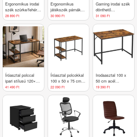
Ergonomikus irodai
Ergonomikus
Gaming irodai szék
szék szürke/fehér
játékszék párnákkal
dönthető
hálós
kék színű
mechanizmussal
28 890 Ft
30 990 Ft
31 090 Ft
fekete
Íróasztal polccal
Íróasztal polcokkal
Irodaasztal 100 x
ipari stílusú 120×60
100 x 50 x 75 cm
50 cm acél
cm barna
rusztikus barna
rusztikus barna
41 490 Ft
22 090 Ft
19 390 Ft