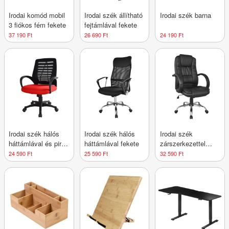
Irodai komód mobil
Irodai szék állítható
Irodai szék barna
3 fiókos fém fekete
fejtámlával fekete
37 190 Ft
26 690 Ft
24 190 Ft
Irodai szék hálós
Irodai szék hálós
Irodai szék
háttámlával és piros
háttámlával fekete
zárszerkezettel
ülőfelülettel
fekete
24 590 Ft
25 590 Ft
32 590 Ft