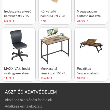
Irodaszer-szervező
Könyvtartó
Magasságban
bambusz 30 x 15 x
bambusz 39 x 28 x
állítható íróasztal
11 cm
4,2 cm
160 x 75 cm fekete
6 590 Ft
7 590 Ft
78 290 Ft
MAXXIVA® Irodai
Munkasztal
Rusztikus
szék gyerekeknek
fémvázzal 100×50
összecsukható
85 cm szürke
cm barna/fekete
laptopasztal 71 x 35
14 090 Ft
19 490 Ft
10 890 Ft
x 23 cm
ÁSZF ÉS ADATVÉDELEM
Általános szerződési feltételek
Adatkezelési tájékoztató