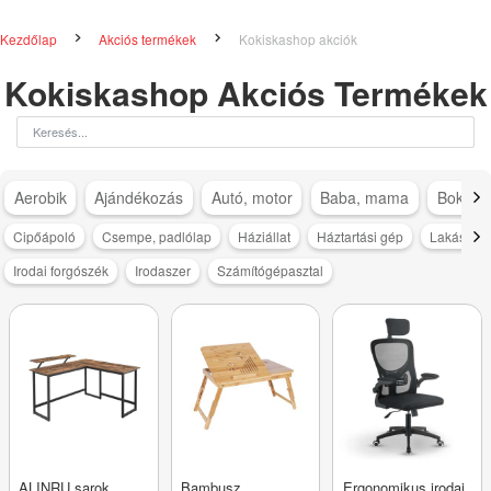
Kezdőlap
Akciós termékek
Kokiskashop akciók
Kokiskashop Akciós Termékek
Aerobik
Ajándékozás
Autó, motor
Baba, mama
Bokapá
Cipőápoló
Csempe, padlólap
Háziállat
Háztartási gép
Lakásdeko
Irodai forgószék
Irodaszer
Számítógépasztal
ALINRU sarok
Bambusz
Ergonomikus irodai