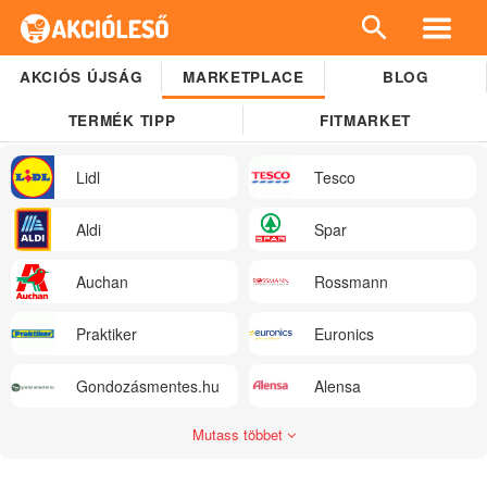
AKCIÓS ÚJSÁG
MARKETPLACE
BLOG
TERMÉK TIPP
FITMARKET
Lidl
Tesco
Aldi
Spar
Auchan
Rossmann
Praktiker
Euronics
Gondozásmentes.hu
Alensa
Mutass többet