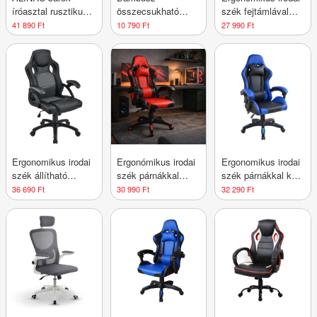
íróasztal rusztikus
összecsukható
szék fejtámlával
barna 140 x 130 cm
laptopasztal
fekete
41 890 Ft
10 790 Ft
27 990 Ft
állítható
magassággal
Ergonomikus irodai
Ergonómikus irodai
Ergonomikus irodai
szék állítható
szék párnákkal
szék párnákkal kék-
háttámlával fekete
fekete-piros
fekete
36 690 Ft
30 990 Ft
32 290 Ft