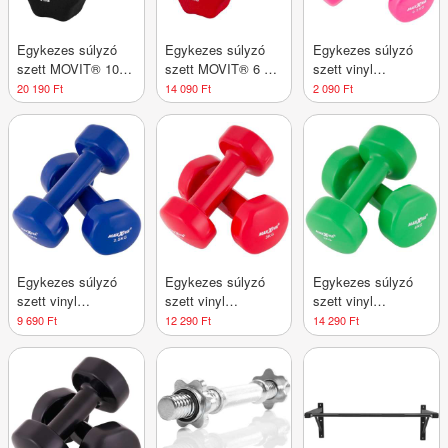
Egykezes súlyzó
Egykezes súlyzó
Egykezes súlyzó
szett MOVIT® 10
szett MOVIT® 6 kg
szett vinyl
kg - fekete
- piros
Maxxiva® 2 x 0,5
20 190 Ft
14 090 Ft
2 090 Ft
kg Rózsaszín
Egykezes súlyzó
Egykezes súlyzó
Egykezes súlyzó
szett vinyl
szett vinyl
szett vinyl
Maxxiva® 2 x 2,5
Maxxiva® 2 x 3 kg
Maxxiva® 2 x 4 kg
9 690 Ft
12 290 Ft
14 290 Ft
kg Kék
Piros
Zöld