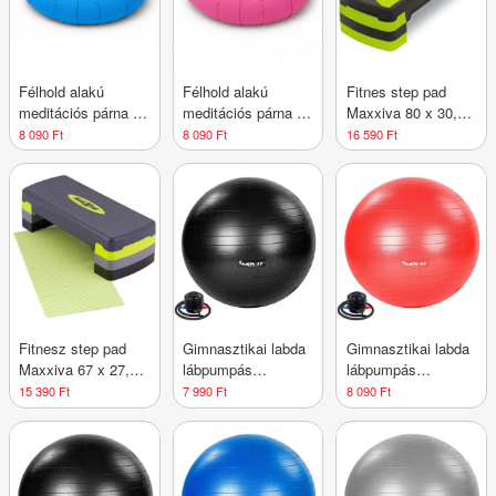
Félhold alakú
Félhold alakú
Fitnes step pad
meditációs párna 40
meditációs párna 40
Maxxiva 80 x 30,5
× 26 × 15 cm kék
× 26 × 15 cm
x 10/15/20 cm
8 090 Ft
8 090 Ft
16 590 Ft
rózsaszín
Fitnesz step pad
Gimnasztikai labda
Gimnasztikai labda
Maxxiva 67 x 27,5
lábpumpás
lábpumpás
cm
MOVIT® 75 cm
MOVIT® 75 cm
15 390 Ft
7 990 Ft
8 090 Ft
fekete
piros