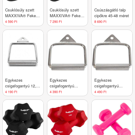
Csuklósúly szett
Csuklósúly szett
Csúszásgátló talp
MAXXIVA® Fekete
MAXXIVA® Fekete
cipőkre 45-48 méret
2 x 1 kg
2 x 1,5 kg
4 590 Ft
7 290 Ft
8 690 Ft
Egykezes
Egykezes
Egykezes
csigafogantyú 12,4
csigafogantyú
csigafogantyú
cm
forgatható acél
forgatható acél
4 190 Ft
4 390 Ft
4 490 Ft
recézett felület