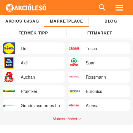
AKCIÓS ÚJSÁG
MARKETPLACE
BLOG
TERMÉK TIPP
FITMARKET
Lidl
Tesco
Aldi
Spar
Auchan
Rossmann
Praktiker
Euronics
Gondozásmentes.hu
Alensa
Mutass többet