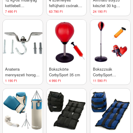
kettlebell
felfújható csónak
készlet 30 kg
cementtöltettel
kiegészítőkkel 322
cement töltelékkel
7 490 Ft
63 790 Ft
24 190 Ft
x 163 x 44
Anaterra
Bokszkörte
Bokszzsák
mennyezeti horog
CorbySport 35 cm
CorbySport
csapággya,
bokszkesztyűvel 75
1 190 Ft
4 990 Ft
11 590 Ft
teherbírás 50 kg
x 35 cm
acél