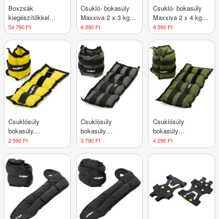
Boxzsák
Csukló- bokasúly
Csukló- bokasúly
kiegészítőkkel
Maxxiva 2 x 3 kg
Maxxiva 2 x 4 kg
bézs-kék
Fekete
Kék
54 790 Ft
6 390 Ft
9 590 Ft
edzőkészlet
Csuklósúly
Csuklósúly
Csuklósúly
bokasúly
bokasúly
bokasúly
MAXXIVA® Sárga
MAXXIVA® Szürke
MAXXIVA® Zöld 2
2 590 Ft
3 790 Ft
4 290 Ft
2 x 0,5 kg
2 x 1,5 kg
x 2,5 kg