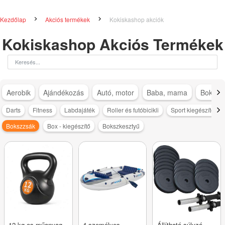
Kezdőlap
Akciós termékek
Kokiskashop akciók
Kokiskashop Akciós Termékek
Aerobik
Ajándékozás
Autó, motor
Baba, mama
Bokapá
Darts
Fitness
Labdajáték
Roller és futóbicikli
Sport kiegészítő
Bokszzsák
Box - kiegészítő
Bokszkesztyű
12 kg-os műanyag
4 személyes
Állítható súlyzó