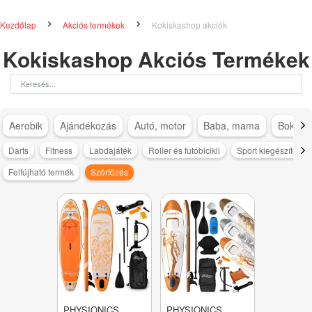
Kezdőlap
Akciós termékek
Kokiskashop akciók
Kokiskashop Akciós Termékek
Aerobik
Ajándékozás
Autó, motor
Baba, mama
Bokapá
Darts
Fitness
Labdajáték
Roller és futóbicikli
Sport kiegészítő
Felfújható termék
Szörfözés
PHYSIONICS
PHYSIONICS