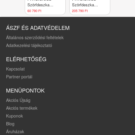
Szörfdeszka
Szörfdeszka
felfújható polip 320
kiegészítőkkel 320
60 790 Ft
205 790 Ft
cm
x 80 cm bronz
ÁSZF ÉS ADATVÉDELEM
Általános szerződési feltételek
Adatkezelési tájékoztató
ELÉRHETŐSÉG
Kapcsolat
Partner portál
MENÜPONTOK
Akciós Újság
Akciós termékek
Kuponok
Blog
Áruházak