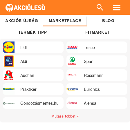
AKCIÓS ÚJSÁG
MARKETPLACE
BLOG
TERMÉK TIPP
FITMARKET
Lidl
Tesco
Aldi
Spar
Auchan
Rossmann
Praktiker
Euronics
Gondozásmentes.hu
Alensa
Mutass többet