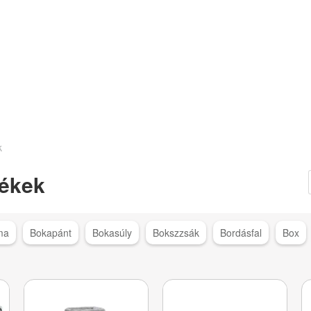
k
ékek
ma
Bokapánt
Bokasúly
Bokszzsák
Bordásfal
Box