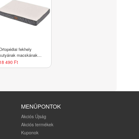
Ortopédiai fekhely
kutyának macskának
76x51cm bézs-szürke
18 490 Ft
MENÜPONTOK
Akciós Újság
Akciós termékek
Kuponok