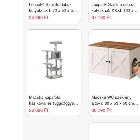
Leopet® Szállító doboz
Leopet® Szállító doboz
kutyáknak L 70 x 52 x 52
kutyáknak XXXL 102 x 69
cm szürke
x 69cm szürke
24 090 Ft
37 190 Ft
Macska kaparófa
Macska WC szekrény
házikóval és függőággyal
ajtóval 80 x 53 x 50 cm
világos szürke 143
fehér-barna
26 090 Ft
30 790 Ft