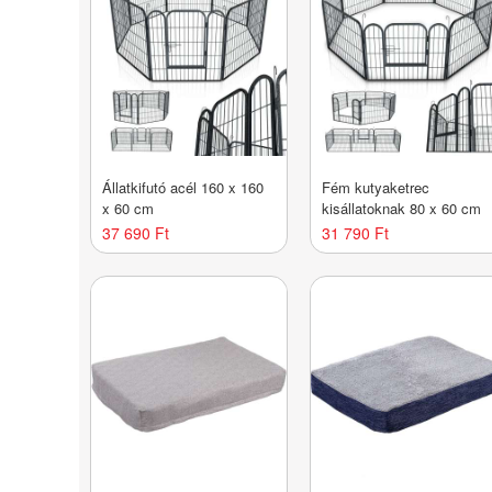
Állatkifutó acél 160 x 160
Fém kutyaketrec
x 60 cm
kisállatoknak 80 x 60 cm
37 690 Ft
31 790 Ft