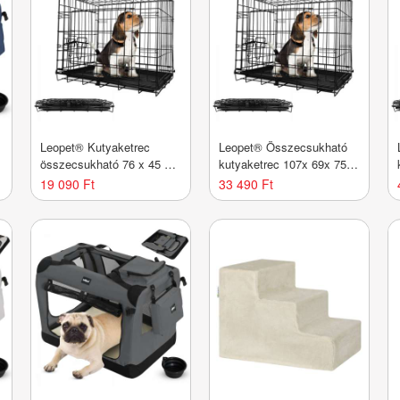
Leopet® Kutyaketrec
Leopet® Összecsukható
összecsukható 76 x 45 x
kutyaketrec 107x 69x 75,5
51,5 cm M fekete
cm XL fekete
19 090 Ft
33 490 Ft