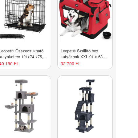
Leopet® Összecsukható
Leopet® Szállító box
kutyaketrec 121x74 x75,5
kutyáknak XXL 91 x 63 x
cm XXL fekete
63 cm piros
40 190 Ft
32 790 Ft