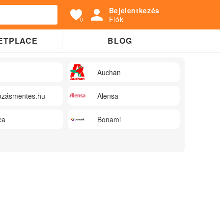
Bejelentkezés
Fiók
0
ETPLACE
BLOG
Auchan
zásmentes.hu
Alensa
ca
Bonami