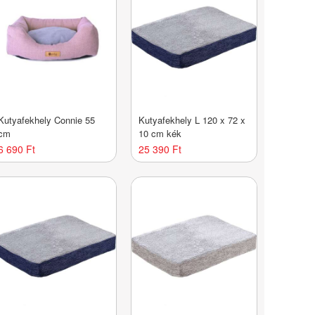
Kutyafekhely Connie 55
Kutyafekhely L 120 x 72 x
cm
10 cm kék
6 690 Ft
25 390 Ft