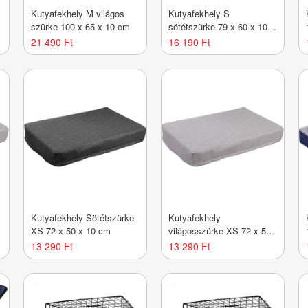
x
Kutyafekhely M világos
Kutyafekhely S
szürke 100 x 65 x 10 cm
sötétszürke 79 x 60 x 10
cm
21 490 Ft
16 190 Ft
Kutyafekhely Sötétszürke
Kutyafekhely
XS 72 x 50 x 10 cm
világosszürke XS 72 x 50
x 10 cm
13 290 Ft
13 290 Ft