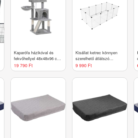
Kaparófa házikóval és
Kisállat ketrec könnyen
fekvőhellyel 48x48x96 cm
szerelhető átlátszó
világosszürk
143×73×46 cm
19 790 Ft
9 990 Ft