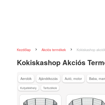
Kezdőlap
Akciós termékek
Kokiskashop akció
Kokiskashop Akciós Term
Aerobik
Ajándékozás
Autó, motor
Baba, ma
Kutyafekhely
Tartozékok