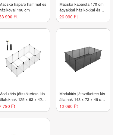
Macska kaparó hámmal és
Macska kaparófa 170 cm
házikóval 196 cm
ágyakkal házikókkal és
oszlopokkal
33 990 Ft
26 090 Ft
Moduláris játszóketerc kis
Moduláris játszóketrec kis
állatoknak 125 x 63 x 42
állatnak 143 x 73 x 46 cm
cm
szürke
7 790 Ft
12 090 Ft