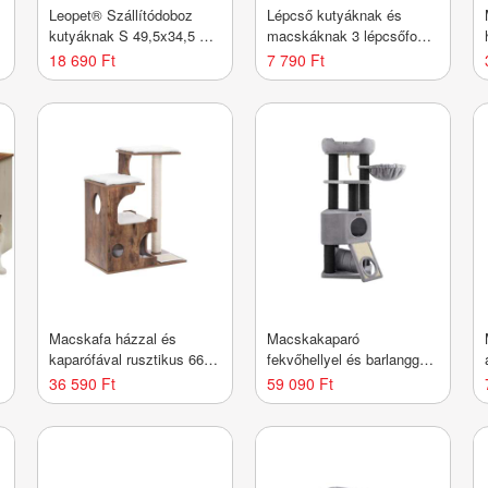
Leopet® Szállítódoboz
Lépcső kutyáknak és
kutyáknak S 49,5x34,5 x
macskáknak 3 lépcsőfok
35 cm antracit
puha bézs
18 690 Ft
7 790 Ft
Macskafa házzal és
Macskakaparó
kaparófával rusztikus 66 ×
fekvőhellyel és barlanggal
42 × 88 cm
szürke
36 590 Ft
59 090 Ft