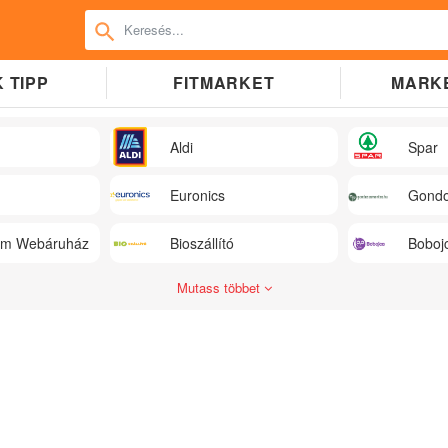
 TIPP
FITMARKET
MARK
Aldi
Spar
Euronics
Gondo
üm Webáruház
Bioszállító
Boboj
Mutass többet