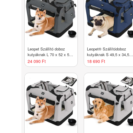
Leopet Szállító doboz
Leopet® Szállítódoboz
kutyáknak L 70 x 52 x 52
kutyáknak S 49,5 x 34,5 x
cm antracit
35 cm kék
24 090 Ft
18 690 Ft