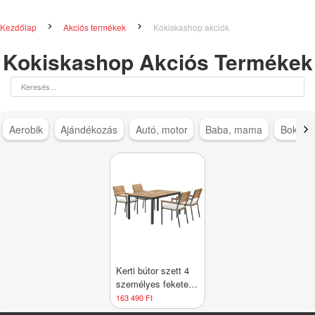
Kezdőlap
Akciós termékek
Kokiskashop akciók
Kokiskashop Akciós Termékek
Aerobik
Ajándékozás
Autó, motor
Baba, mama
Bokapá
Kerti bútor szett 4
személyes fekete
fém kárpitozott
163 490 Ft