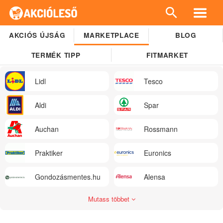
AKCIÓS ÚJSÁG
MARKETPLACE
BLOG
TERMÉK TIPP
FITMARKET
Lidl
Tesco
Aldi
Spar
Auchan
Rossmann
Praktiker
Euronics
Gondozásmentes.hu
Alensa
Mutass többet