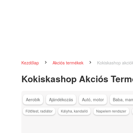
Kezdőlap
Akciós termékek
Kokiskashop akció
Kokiskashop Akciós Term
Aerobik
Ajándékozás
Autó, motor
Baba, ma
Fűtőtest, radiátor
Kályha, kandalló
Napelem rendszer