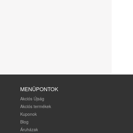
MENÜPONTOK
Akciós Újság
Akciós termékek
Kuponok
Blog
Áruházak