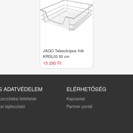
JAGO Teleszkópos fiók
KRGL03 50 cm
15 290 Ft
S ADATVÉDELEM
ELÉRHETŐSÉG
zerződési feltételek
Kapcsolat
si tájékoztató
Partner portál