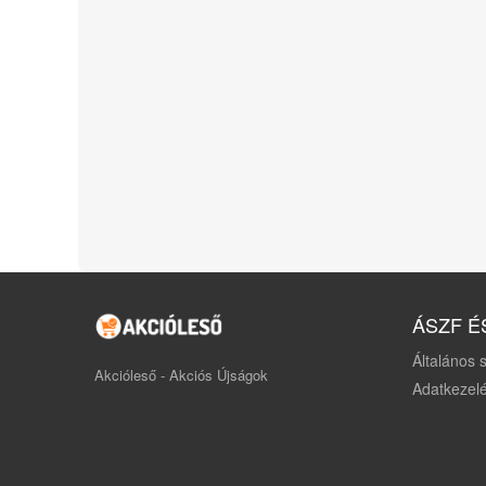
ÁSZF É
Általános s
Akcióleső - Akciós Újságok
Adatkezelé