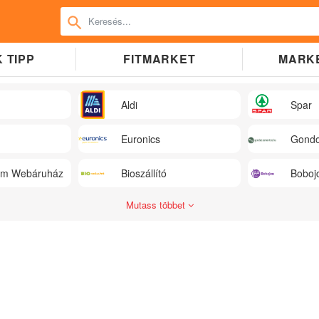
 TIPP
FITMARKET
MARK
Aldi
Spar
Euronics
Gondo
üm Webáruház
Bioszállító
Boboj
Mutass többet