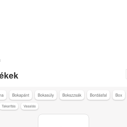
k
ékek
ma
Bokapánt
Bokasúly
Bokszzsák
Bordásfal
Box
Takarítás
Vasalás