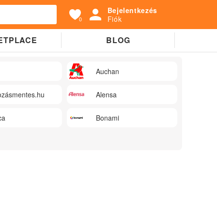
Bejelentkezés
Fiók
0
ETPLACE
BLOG
Auchan
zásmentes.hu
Alensa
ca
Bonami