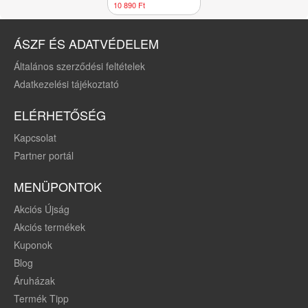
13040 ROYAL
10 890 Ft
ÁSZF ÉS ADATVÉDELEM
Általános szerződési feltételek
Adatkezelési tájékoztató
ELÉRHETŐSÉG
Kapcsolat
Partner portál
MENÜPONTOK
Akciós Újság
Akciós termékek
Kuponok
Blog
Áruházak
Termék Tipp