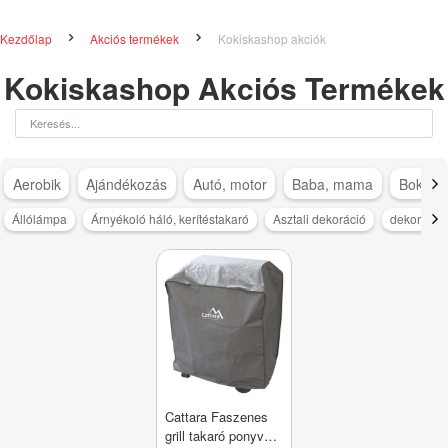
Kezdőlap
Akciós termékek
Kokiskashop akciók
Kokiskashop Akciós Termékek
Aerobik
Ajándékozás
Autó, motor
Baba, mama
Bokapá
Állólámpa
Árnyékoló háló, kerítéstakaró
Asztali dekoráció
dekoráció
Cattara Faszenes
grill takaró ponyva