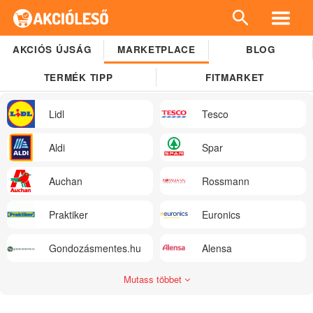
AKCIÓS ÚJSÁG
MARKETPLACE
BLOG
TERMÉK TIPP
FITMARKET
Lidl
Tesco
Aldi
Spar
Auchan
Rossmann
Praktiker
Euronics
Gondozásmentes.hu
Alensa
Mutass többet