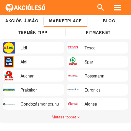
AKCIÓS ÚJSÁG
MARKETPLACE
BLOG
TERMÉK TIPP
FITMARKET
Lidl
Tesco
Aldi
Spar
Auchan
Rossmann
Praktiker
Euronics
Gondozásmentes.hu
Alensa
Mutass többet