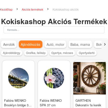
Kezdőlap
Akciós termékek
Kokiskashop akciók
Kokiskashop Akciós Termékek
Aerobik
Ajándékozás
Autó, motor
Baba, mama
Bokapá
Ajándéktárgy
Grafika, falikép
Gyertya, mécses
Gyertyatartó
Falióra WENKO
Falióra WENKO
GARTHEN
Brooklyn bridge 37
SPA 37 cm
Dekoratív fa kerék