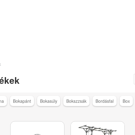
k
ékek
ma
Bokapánt
Bokasúly
Bokszzsák
Bordásfal
Box