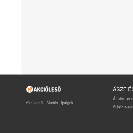
ÁSZF É
Általános s
Akcióleső - Akciós Újságok
Adatkezelé