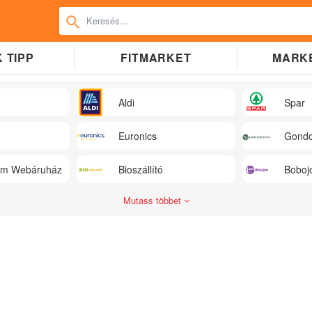
 TIPP
FITMARKET
MARK
Aldi
Spar
Euronics
Gondo
üm Webáruház
Bioszállító
Boboj
Mutass többet