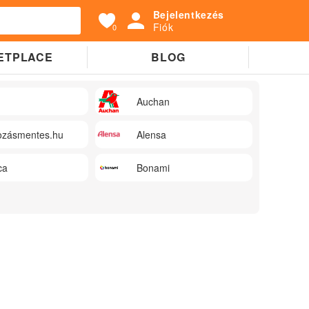
Bejelentkezés
Fiók
0
ETPLACE
BLOG
Auchan
zásmentes.hu
Alensa
ca
Bonami