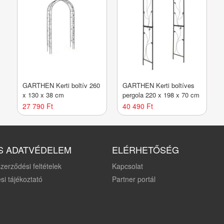
GARTHEN Kerti boltív 260
GARTHEN Kerti boltíves
x 130 x 38 cm
pergola 220 x 198 x 70 cm
27 790 Ft
40 490 Ft
S ADATVÉDELEM
ELÉRHETŐSÉG
zerződési feltételek
Kapcsolat
si tájékoztató
Partner portál