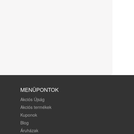
MENÜPONTOK
Akciós Újság
Akciós termékek
Kuponok
Blog
Áruházak