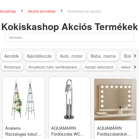
Kezdőlap
Akciós termékek
Kokiskashop akciók
Kokiskashop Akciós Termékek
Aerobik
Ajándékozás
Autó, motor
Baba, mama
Bokapá
Állólámpa
Árnyékoló háló, kerítéstakaró
Asztali dekoráció
dekoráció
Anaterra
AQUAMARIN
AQUAMARIN
Rózsalugas készlet
Fürdőszoba WC
Fürdőszobatükör