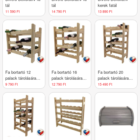
tál
tál
kerek fatál
11 590 Ft
14 790 Ft
13 890 Ft
Fa bortartó 12
Fa bortartó 16
Fa bortartó 20
palack tárolására
palack tárolására
palack tárolására
44×45×25 cm cseh
44×60×25 cm cseh
44×75×25 cm cseh
9 790 Ft
12 790 Ft
15 490 Ft
gyártmány
gyártmány
gyártmány