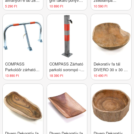
állványon 6 db 28 x
grill takaró ponyva
zseblámpa
11 x 12 cm
13040 ROYAL
újratölthető
5 290 Ft
10 890 Ft
10 590 Ft
COMPASS
COMPASS Zárható
Dekoratív fa tál
Parkolóőr zárható
parkoló sorompó - I.
DIVERO 30 x 30 x
típus M
típusú
8 cm
13 890 Ft
18 390 Ft
10 490 Ft
Divero Dekoratív fa
Divero Dekoratív fa
Divero Dekoratív