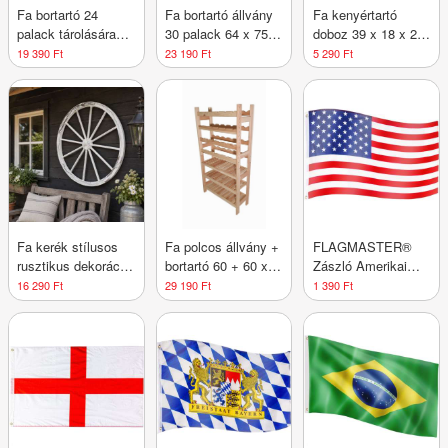
Fa bortartó 24
Fa bortartó állvány
Fa kenyértartó
palack tárolására
30 palack 64 x 75 x
doboz 39 x 18 x 29
44×90×25 cm cseh
25 cm cseh
cm
19 390 Ft
23 190 Ft
5 290 Ft
gyártmány
gyártmány
Fa kerék stílusos
Fa polcos állvány +
FLAGMASTER®
rusztikus dekoráció
bortartó 60 + 60 x
Zászló Amerikai
90 cm
64 x 25 cm
USA 120 x 80 cm
16 290 Ft
29 190 Ft
1 390 Ft