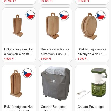
2 db 18 mm
szett 81 x 22 x 22
Hollywood LED 58 x
22 490 Ft
20 190 Ft
64 690 Ft
cm ezüst
43 cm
Bükkfa vágódeszka
Bükkfa vágódeszka
Bükkfa vágódeszka
állványon 4 db 31 x
állványon 4 db 31 x
állványon 4 db 31 x
14 cm
18 cm
25 cm
4 590 Ft
6 990 Ft
6 990 Ft
Bükkfa vágódeszka
Cattara Faszenes
Cattara Rovarfogó