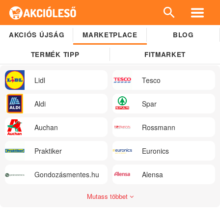
AKCIÓS ÚJSÁG
MARKETPLACE
BLOG
TERMÉK TIPP
FITMARKET
Lidl
Tesco
Aldi
Spar
Auchan
Rossmann
Praktiker
Euronics
Gondozásmentes.hu
Alensa
Mutass többet