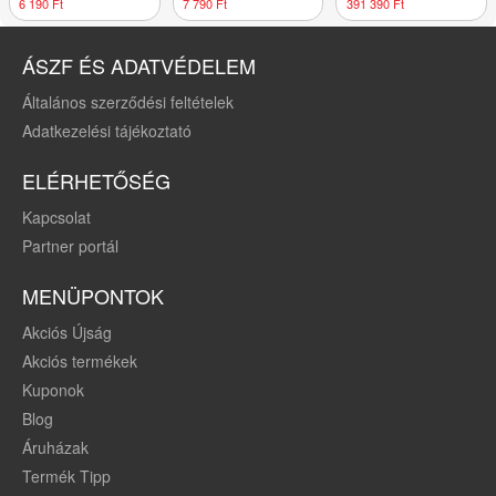
elemes
fehér
x 106 cm fekete
6 190 Ft
7 790 Ft
391 390 Ft
ÁSZF ÉS ADATVÉDELEM
Általános szerződési feltételek
Adatkezelési tájékoztató
ELÉRHETŐSÉG
Kapcsolat
Partner portál
MENÜPONTOK
Akciós Újság
Akciós termékek
Kuponok
Blog
Áruházak
Termék Tipp