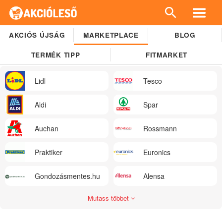
AKCIÓS ÚJSÁG
MARKETPLACE
BLOG
TERMÉK TIPP
FITMARKET
Lidl
Tesco
Aldi
Spar
Auchan
Rossmann
Praktiker
Euronics
Gondozásmentes.hu
Alensa
Mutass többet