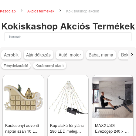
Kezdőlap
Akciós termékek
Kokiskashop akciók
Kokiskashop Akciós Termékek
Aerobik
Ajándékozás
Autó, motor
Baba, mama
Bokapá
Fénydekoráció
Karácsonyi akció
Karácsonyi adventi
Kúp alakú fénylánc
MAXXUS®
naptár szán 10 LED
280 LED meleg
Evezőgép 240 x 62