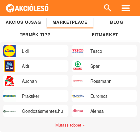
AKCIÓS ÚJSÁG
MARKETPLACE
BLOG
TERMÉK TIPP
FITMARKET
Lidl
Tesco
Aldi
Spar
Auchan
Rossmann
Praktiker
Euronics
Gondozásmentes.hu
Alensa
Mutass többet