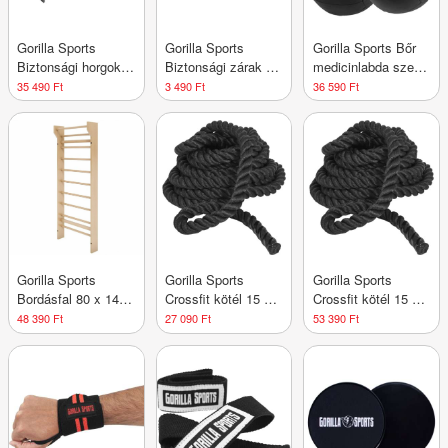
Gorilla Sports
Gorilla Sports
Gorilla Sports Bőr
Biztonsági horgok
Biztonsági zárak 2
medicinlabda szett
szíjtárcsás
db rugós 30 mm
fekete 6 kg 3 db
35 490 Ft
3 490 Ft
36 590 Ft
tornyokhoz
Gorilla Sports
Gorilla Sports
Gorilla Sports
Bordásfal 80 x 14 x
Crossfit kötél 15 m
Crossfit kötél 15 m
195 cm
13 kg
18 kg
48 390 Ft
27 090 Ft
53 390 Ft