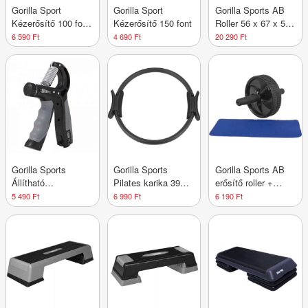
Gorilla Sport
Gorilla Sport
Gorilla Sports AB
Kézerősítő 100 font
Kézerősítő 150 font
Roller 56 x 67 x 56
ellenállással
cm
6 590 Ft
4 690 Ft
20 290 Ft
Gorilla Sports
Gorilla Sports
Gorilla Sports AB
Állítható
Pilates karika 39
erősítő roller +
marokerősítő 5 és
cm fekete
védőszőnyeg
5 490 Ft
6 990 Ft
6 190 Ft
60 kg