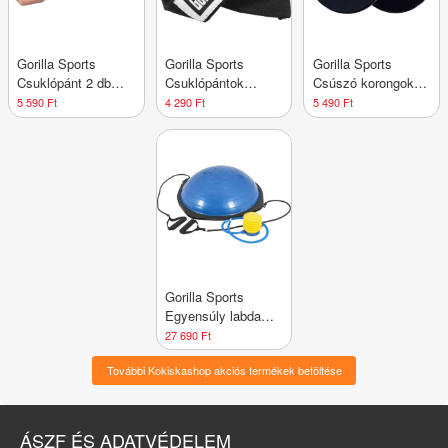
Gorilla Sports
Gorilla Sports
Gorilla Sports
Csuklópánt 2 db
Csuklópántok
Csúszó korongok 2
fekete/piros
fekete/fehér
db fekete
5 590 Ft
4 290 Ft
5 490 Ft
Gorilla Sports
Egyensúly labda
BOSU 18 x 52 cm
27 690 Ft
További Kokiskashop akciós termékek betöltése
ÁSZF ÉS ADATVÉDELEM