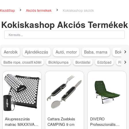
Kezdőlap
Akciós termékek
Kokiskashop akciók
Kokiskashop Akciós Termékek
Aerobik
Ajándékozás
Autó, motor
Baba, mama
Bokapá
Battle rope, crossfit kötél
Biciklipumpa
Bordásfal
Edzőpad
Fitnes
Akupresszúrás
Cattara Zsebkés
DIVERO
matrac MAXXIVA®
CAMPING 9 cm
Professzionális