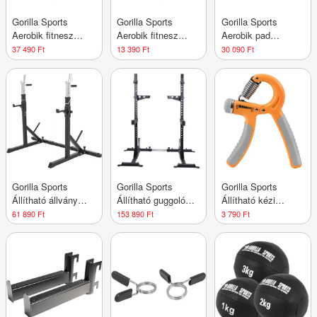
Gorilla Sports
Gorilla Sports
Gorilla Sports
Aerobik fitnesz
Aerobik fitnesz
Aerobik pad
lépcső
lépcső kicsi
fekete-/szürke
37 490 Ft
13 390 Ft
30 090 Ft
Gorilla Sports
Gorilla Sports
Gorilla Sports
Állítható állvány
Állítható guggoló
Állítható kézi
hosszú rúdhoz 190
állvány acél 182 cm
erősítő 10-40 kg
61 890 Ft
153 890 Ft
3 790 Ft
cm