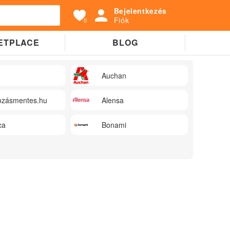
Bejelentkezés
Fiók
0
ETPLACE
BLOG
Auchan
zásmentes.hu
Alensa
ca
Bonami