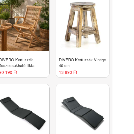
DIVERO Kerti szék
DIVERO Kerti szék Vintige
összecsukható tíkfa
40 cm
20 190 Ft
13 890 Ft