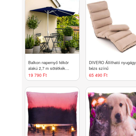
Balkon napernyő félkör
DIVERO Állítható nyugág
alakú 2,7 m sötétkék
bézs színű
karral
19 790 Ft
65 490 Ft