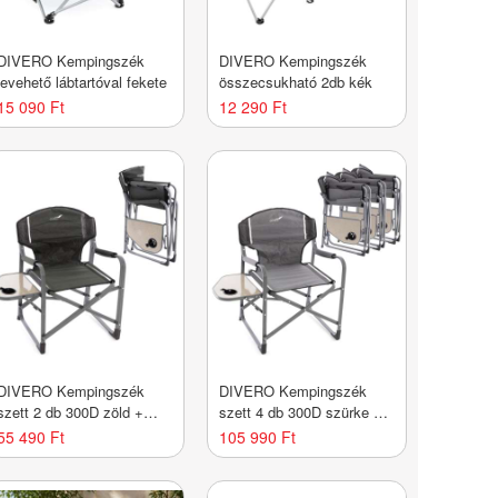
DIVERO Kempingszék
DIVERO Kempingszék
levehető lábtartóval fekete
összecsukható 2db kék
15 090 Ft
12 290 Ft
DIVERO Kempingszék
DIVERO Kempingszék
szett 2 db 300D zöld +
szett 4 db 300D szürke +
asztal
asztal
55 490 Ft
105 990 Ft