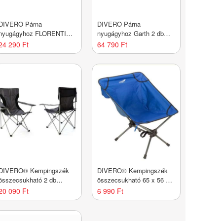
DIVERO Párna
DIVERO Párna
nyugágyhoz FLORENTINE
nyugágyhoz Garth 2 db
antracit
antracit
24 290 Ft
64 790 Ft
DIVERO® Kempingszék
DIVERO® Kempingszék
összecsukható 2 db
összecsukható 65 x 56 x
szürke
60 cm kék
20 090 Ft
6 990 Ft