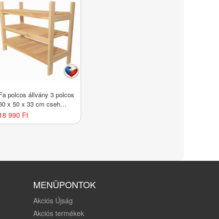
Fa polcos állvány 3 polcos
60 x 50 x 33 cm cseh
gyártmány
18 990 Ft
MENÜPONTOK
Akciós Újság
Akciós termékek