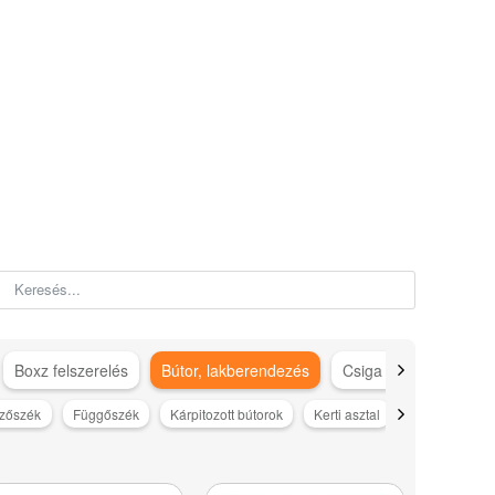
Boxz felszerelés
Bútor, lakberendezés
Csiga gép kiegészítő
ezőszék
Függőszék
Kárpitozott bútorok
Kerti asztal
Kerti bútorok