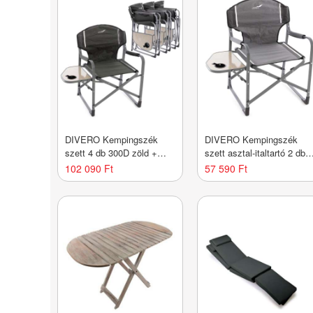
DIVERO Kempingszék
DIVERO Kempingszék
szett 4 db 300D zöld +
szett asztal-italtartó 2 db
asztal
világosszürke
102 090 Ft
57 590 Ft