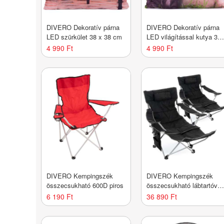
DIVERO Dekoratív párna
DIVERO Dekoratív párna
LED szürkület 38 x 38 cm
LED világítással kutya 38
x 38 cm
4 990 Ft
4 990 Ft
DIVERO Kempingszék
DIVERO Kempingszék
összecsukható 600D piros
összecsukható lábtartóval
2 db fekete
6 190 Ft
36 890 Ft