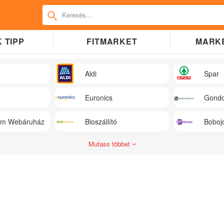
 TIPP
FITMARKET
MARK
Aldi
Spar
Euronics
Gondo
üm Webáruház
Bioszállító
Boboj
Mutass többet