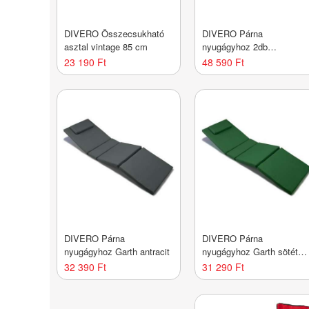
DIVERO Összecsukható
DIVERO Párna
asztal vintage 85 cm
nyugágyhoz 2db
FLORENTINE antracit
23 190 Ft
48 590 Ft
DIVERO Párna
DIVERO Párna
nyugágyhoz Garth antracit
nyugágyhoz Garth sötét
zöld
32 390 Ft
31 290 Ft