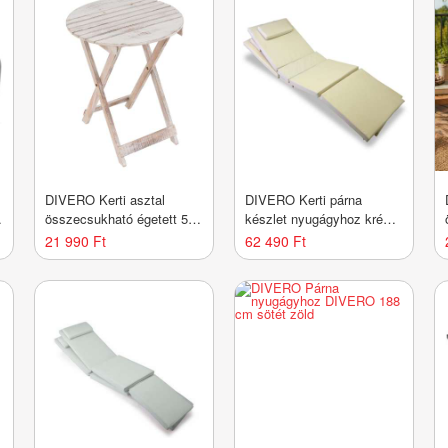
DIVERO Kerti asztal
DIVERO Kerti párna
összecsukható égetett 50
készlet nyugágyhoz krém
cm
2 db
21 990 Ft
62 490 Ft