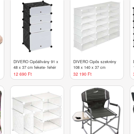
y
DIVERO Cipőállvány 91 x
DIVERO Cipős szekrény
48 x 37 cm fekete- fehér
108 x 140 x 37 cm
12 690 Ft
32 190 Ft