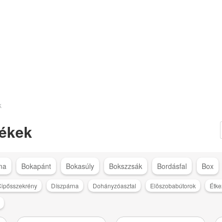
k
ékek
ma
Bokapánt
Bokasúly
Bokszzsák
Bordásfal
Box
ipősszekrény
Díszpárna
Dohányzóasztal
Elõszobabútorok
Étk