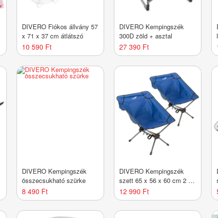
DIVERO Fiókos állvány 57
DIVERO Kempingszék
x 71 x 37 cm átlátszó
300D zöld + asztal
10 590 Ft
27 390 Ft
DIVERO Kempingszék
DIVERO Kempingszék
összecsukható szürke
szett 65 x 56 x 60 cm 2 db
kék
8 490 Ft
12 990 Ft