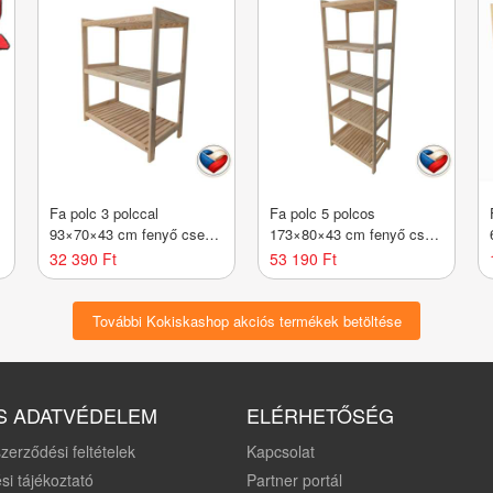
Fa polc 3 polccal
Fa polc 5 polcos
93×70×43 cm fenyő cseh
173×80×43 cm fenyő cseh
gyártmány
gyártmány
32 390 Ft
53 190 Ft
További Kokiskashop akciós termékek betöltése
S ADATVÉDELEM
ELÉRHETŐSÉG
zerződési feltételek
Kapcsolat
si tájékoztató
Partner portál