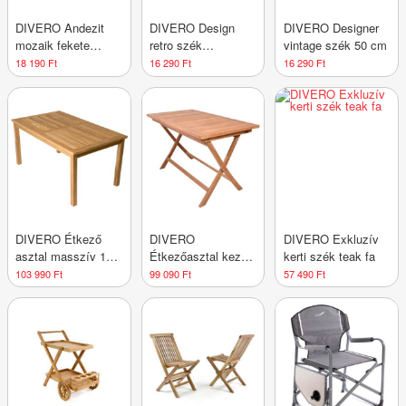
DIVERO Andezit
DIVERO Design
DIVERO Designer
mozaik fekete
retro szék
vintage szék 50 cm
csempe 1 m2
VINTAGE 50 cm
18 190 Ft
16 290 Ft
16 290 Ft
DIVERO Étkező
DIVERO
DIVERO Exkluzív
asztal masszív 150
Étkezőasztal kezelt
kerti szék teak fa
x 90 cm
tömör teakfa 120 x
103 990 Ft
99 090 Ft
57 490 Ft
70 cm