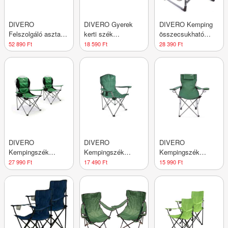
DIVERO
DIVERO Gyerek
DIVERO Kemping
Felszolgáló asztal
kerti szék
összecsukható
kerekekkel teafából
összecsukható 2 db
szék asztallal és
52 890 Ft
18 590 Ft
28 390 Ft
tíkfa
italtartóval
DIVERO
DIVERO
DIVERO
Kempingszék
Kempingszék
Kempingszék
Deluxe 2 db zöld
összecsukható XL
párnával zöld
27 990 Ft
17 490 Ft
15 990 Ft
zöld