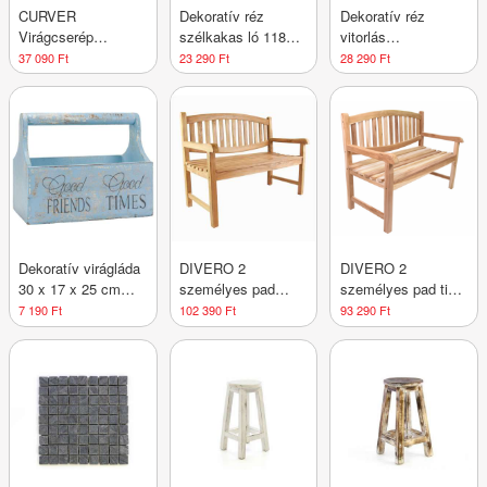
CURVER
Dekoratív réz
Dekoratív réz
Virágcserép
szélkakas ló 118
vitorlás
műrattan EASY
cm
szélkakas135 cm
37 090 Ft
23 290 Ft
28 290 Ft
GROW Barna
Dekoratív virágláda
DIVERO 2
DIVERO 2
30 x 17 x 25 cm
személyes pad
személyes pad tikfa
kék
kezelt teakfa 120
kezeletlen 120 cm
7 190 Ft
102 390 Ft
93 290 Ft
cm