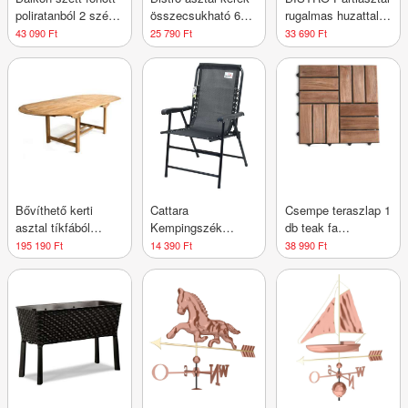
poliratanból 2 szék
összecsukható 60
rugalmas huzattal
és asztal
cm
világosszürke
43 090 Ft
25 790 Ft
33 690 Ft
Bővíthető kerti
Cattara
Csempe teraszlap 1
asztal tíkfából
Kempingszék
db teak fa
Garth, 170 - 230 cm
összecsukható
padlópanel 1m²
195 190 Ft
14 390 Ft
38 990 Ft
TERST fekete
30x30x2 cm