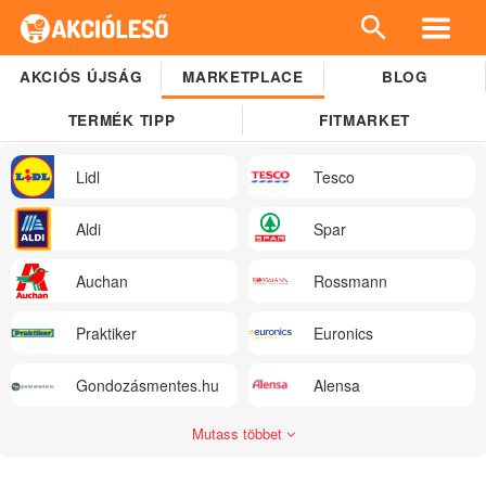
AKCIÓS ÚJSÁG
MARKETPLACE
BLOG
TERMÉK TIPP
FITMARKET
Lidl
Tesco
Aldi
Spar
Auchan
Rossmann
Praktiker
Euronics
Gondozásmentes.hu
Alensa
Mutass többet