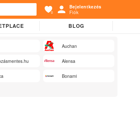
Bejelentkezés
Fiók
0
ETPLACE
BLOG
Auchan
zásmentes.hu
Alensa
ca
Bonami