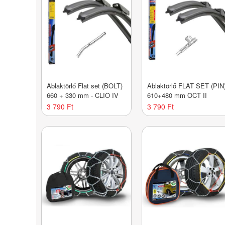
Ablaktörlő Flat set (BOLT)
Ablaktörlő FLAT SET (PIN
660 + 330 mm - CLIO IV
610+480 mm OCT II
3 790 Ft
3 790 Ft