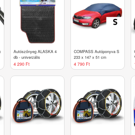
)
Autószőnyeg ALASKA 4
COMPASS Autóponyva S
db - univerzális
233 x 147 x 51 cm
4 290 Ft
4 790 Ft