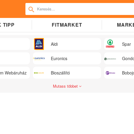
 TIPP
FITMARKET
MARK
Aldi
Spar
Euronics
Gondo
üm Webáruház
Bioszállító
Boboj
Mutass többet