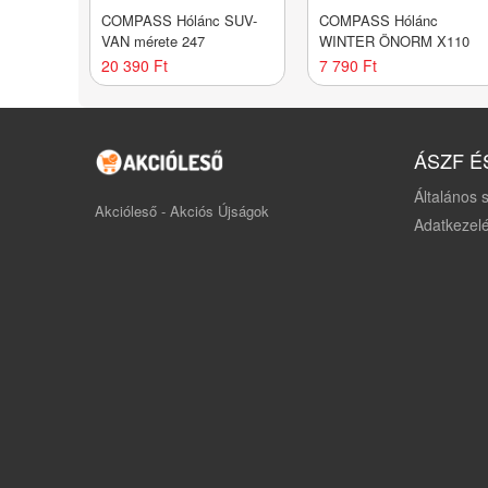
COMPASS Hólánc SUV-
COMPASS Hólánc
VAN mérete 247
WINTER ÖNORM X110
20 390 Ft
7 790 Ft
ÁSZF É
Általános s
Akcióleső - Akciós Újságok
Adatkezelé