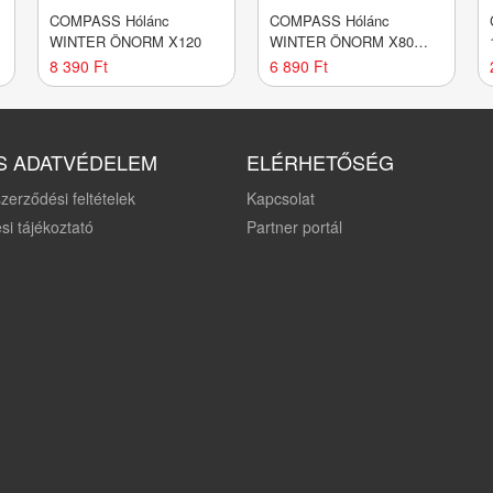
COMPASS Hólánc
COMPASS Hólánc
WINTER ÖNORM X120
WINTER ÖNORM X80
nylon bag
8 390 Ft
6 890 Ft
S ADATVÉDELEM
ELÉRHETŐSÉG
zerződési feltételek
Kapcsolat
si tájékoztató
Partner portál