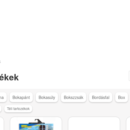
k
ékek
ma
Bokapánt
Bokasúly
Bokszzsák
Bordásfal
Box
Téli tartozékok