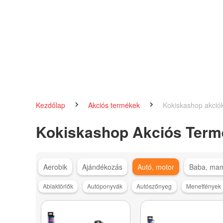
Kezdőlap
Akciós termékek
Kokiskashop akció
Kokiskashop Akciós Term
Aerobik
Ajándékozás
Autó, motor
Baba, ma
Ablaktörlők
Autóponyvák
Autószőnyeg
Menetfények