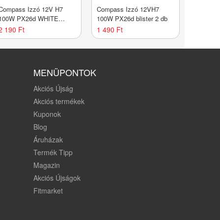
Compass Izzó 12V H7
Compass Izzó 12VH7
100W PX26d WHITE
100W PX26d blister 2 db
LASER 2 db
2 190 Ft
1 490 Ft
MENÜPONTOK
Akciós Újság
Akciós termékek
Kuponok
Blog
Áruházak
Termék Tipp
Magazin
Akciós Újságok
Fitmarket