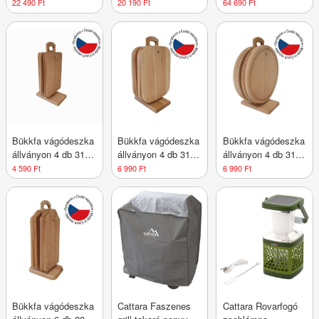
2 db 18 mm
szett 81 x 22 x 22
Hollywood LED 58 x
22 490 Ft
20 190 Ft
64 690 Ft
cm ezüst
43 cm
Bükkfa vágódeszka
Bükkfa vágódeszka
Bükkfa vágódeszka
állványon 4 db 31 x
állványon 4 db 31 x
állványon 4 db 31 x
14 cm
18 cm
25 cm
4 590 Ft
6 990 Ft
6 990 Ft
Bükkfa vágódeszka
Cattara Faszenes
Cattara Rovarfogó