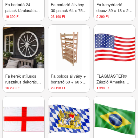
Fa bortartó 24
Fa bortartó állvány
Fa kenyértartó
palack tárolására
30 palack 64 x 75 x
doboz 39 x 18 x 29
44×90×25 cm cseh
25 cm cseh
cm
19 390 Ft
23 190 Ft
5 290 Ft
gyártmány
gyártmány
Fa kerék stílusos
Fa polcos állvány +
FLAGMASTER®
rusztikus dekoráció
bortartó 60 + 60 x
Zászló Amerikai
90 cm
64 x 25 cm
USA 120 x 80 cm
16 290 Ft
29 190 Ft
1 390 Ft