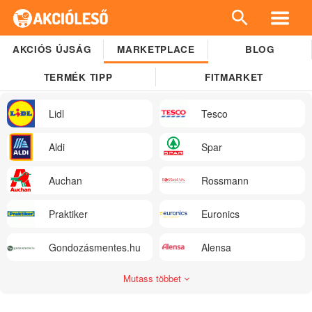
AKCIÓS ÚJSÁG
MARKETPLACE
BLOG
TERMÉK TIPP
FITMARKET
Lidl
Tesco
Aldi
Spar
Auchan
Rossmann
Praktiker
Euronics
Gondozásmentes.hu
Alensa
Mutass többet