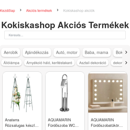
Kezdőlap
Akciós termékek
Kokiskashop akciók
Kokiskashop Akciós Termékek
Aerobik
Ajándékozás
Autó, motor
Baba, mama
Bokapá
Állólámpa
Árnyékoló háló, kerítéstakaró
Asztali dekoráció
dekoráció
Anaterra
AQUAMARIN
AQUAMARIN
Rózsalugas készlet
Fürdőszoba WC
Fürdőszobatükör