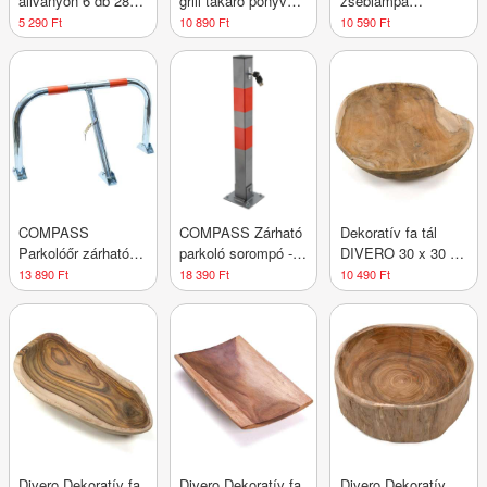
állványon 6 db 28 x
grill takaró ponyva
zseblámpa
11 x 12 cm
13040 ROYAL
újratölthető
5 290 Ft
10 890 Ft
10 590 Ft
COMPASS
COMPASS Zárható
Dekoratív fa tál
Parkolóőr zárható
parkoló sorompó - I.
DIVERO 30 x 30 x
típus M
típusú
8 cm
13 890 Ft
18 390 Ft
10 490 Ft
Divero Dekoratív fa
Divero Dekoratív fa
Divero Dekoratív