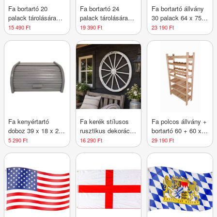
Fa bortartó 20
Fa bortartó 24
Fa bortartó állvány
palack tárolására
palack tárolására
30 palack 64 x 75 x
44×75×25 cm cseh
44×90×25 cm cseh
25 cm cseh
15 490 Ft
19 390 Ft
23 190 Ft
gyártmány
gyártmány
gyártmány
Fa kenyértartó
Fa kerék stílusos
Fa polcos állvány +
doboz 39 x 18 x 29
rusztikus dekoráció
bortartó 60 + 60 x
cm
90 cm
64 x 25 cm
5 290 Ft
16 290 Ft
29 190 Ft