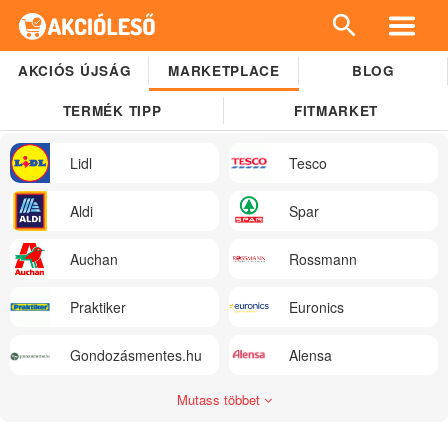
AKCIÓS ÚJSÁG
MARKETPLACE
BLOG
TERMÉK TIPP
FITMARKET
Lidl
Tesco
Aldi
Spar
Auchan
Rossmann
Praktiker
Euronics
Gondozásmentes.hu
Alensa
Mutass többet