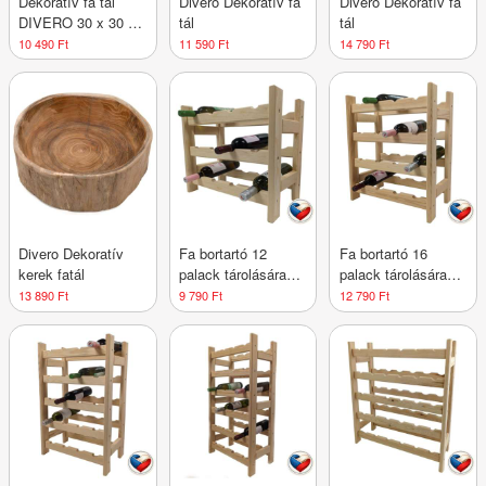
Dekoratív fa tál
Divero Dekoratív fa
Divero Dekoratív fa
DIVERO 30 x 30 x
tál
tál
8 cm
10 490 Ft
11 590 Ft
14 790 Ft
Divero Dekoratív
Fa bortartó 12
Fa bortartó 16
kerek fatál
palack tárolására
palack tárolására
44×45×25 cm cseh
44×60×25 cm cseh
13 890 Ft
9 790 Ft
12 790 Ft
gyártmány
gyártmány