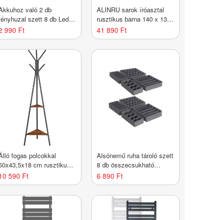
Akkuhoz való 2 db
ALINRU sarok íróasztal
fényhuzal szett 8 db Led
rusztikus barna 140 x 130
meleg fehér
cm
2 990 Ft
41 890 Ft
Álló fogas polcokkal
Alsónemű ruha tároló szett
50x43,5x18 cm rusztikus
8 db összecsukható
barna
szürke
10 590 Ft
6 890 Ft