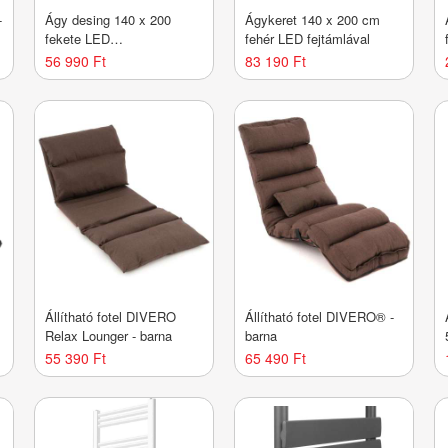
-
Ágy desing 140 x 200
Ágykeret 140 x 200 cm
fekete LED
fehér LED fejtámlával
háttérvilágítással
56 990 Ft
83 190 Ft
Állítható fotel DIVERO
Állítható fotel DIVERO® -
Relax Lounger - barna
barna
55 390 Ft
65 490 Ft