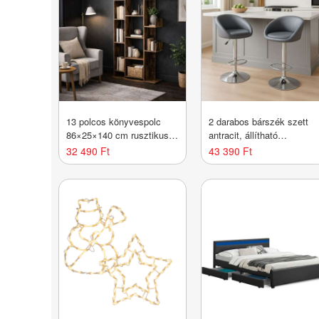
13 polcos könyvespolc
2 darabos bárszék szett
86×25×140 cm rusztikus
antracit, állítható
barna
magasság
32 490 Ft
43 390 Ft