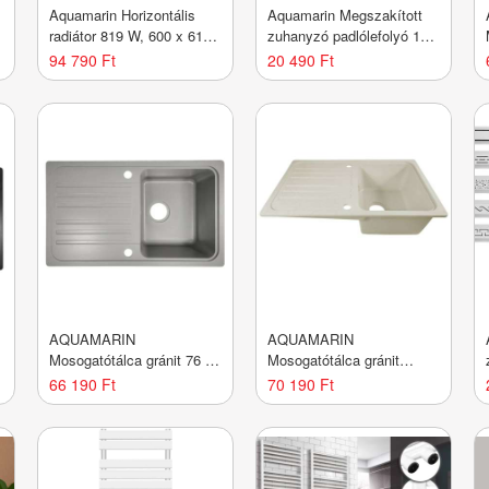
Aquamarin Horizontális
Aquamarin Megszakított
m
radiátor 819 W, 600 x 614
zuhanyzó padlólefolyó 140
x 69 mm
cm
94 790 Ft
20 490 Ft
AQUAMARIN
AQUAMARIN
Mosogatótálca gránit 76 x
Mosogatótálca gránit
46 cm szürke
GRSPL01BG Cream
66 190 Ft
70 190 Ft