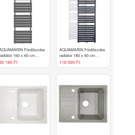
AQUAMARIN Fürdőszoba
AQUAMARIN Fürdőszoba
radiátor 160 x 60 cm
radiátor 180 x 60 cm
antracit
antracit
85 190 Ft
118 590 Ft