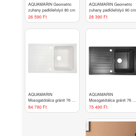
AQUAMARIN Geometric
AQUAMARIN Geometric
zuhany padlólefolyó 80 cm
zuhany padlólefolyó 90 c
26 590 Ft
28 390 Ft
AQUAMARIN
AQUAMARIN
Mosogatótálca gránit 76 x
Mosogatótálca gránit 76 x
46 cm fehér
46 cm fekete
84 790 Ft
75 490 Ft