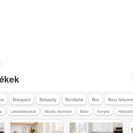
k
ékek
ma
Bokapánt
Bokasúly
Bordásfal
Box
Boxz felszere
ép
Lakásdekoráció
Mosdó, kézmosó
Bútor
Konyha
Hálószo