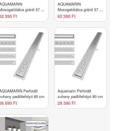
AQUAMARIN
AQUAMARIN
Mosogatótálca gránit 57 x
Mosogatótálca gránit 57 x
45 cm fehér
45 cm szürke
62 390 Ft
62 390 Ft
AQUAMARIN Perforált
Aquamarin Perforált
zuhany padlólefolyó 80 cm
zuhany padlólefolyó 90 cm
26 690 Ft
28 390 Ft