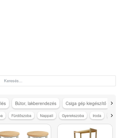
lés
Bútor, lakberendezés
Csiga gép kiegészítő
Csigagép ki
ba
Fürdőszoba
Nappali
Gyerekszoba
Iroda
Drogéria
TV