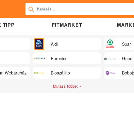
 TIPP
FITMARKET
MARK
Aldi
Spar
Euronics
Gondo
üm Webáruház
Bioszállító
Boboj
Mutass többet