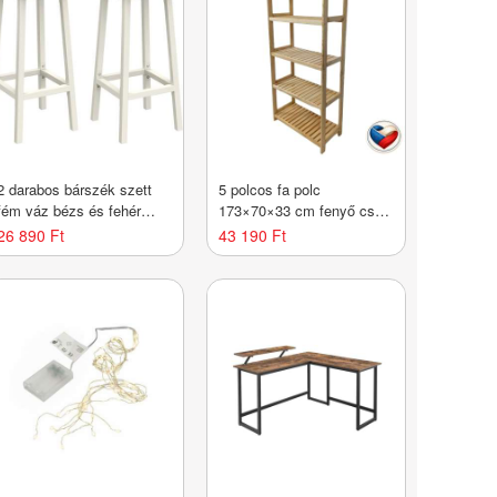
2 darabos bárszék szett
5 polcos fa polc
fém váz bézs és fehér
173×70×33 cm fenyő cseh
tölgy
gyártmány
26 890 Ft
43 190 Ft