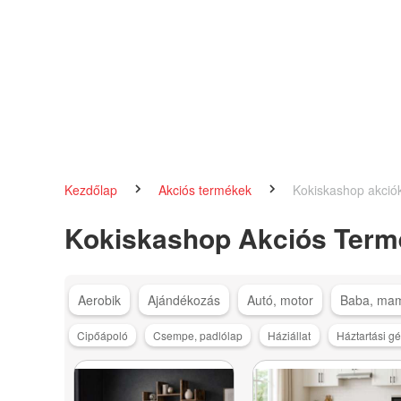
Kezdőlap
Akciós termékek
Kokiskashop akció
Kokiskashop Akciós Term
Aerobik
Ajándékozás
Autó, motor
Baba, ma
Cipőápoló
Csempe, padlólap
Háziállat
Háztartási g