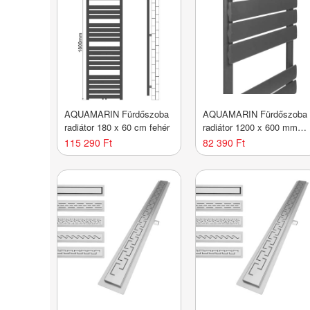
AQUAMARIN Fürdőszoba
AQUAMARIN Fürdőszoba
radiátor 180 x 60 cm fehér
radiátor 1200 x 600 mm
fekete
115 290 Ft
82 390 Ft