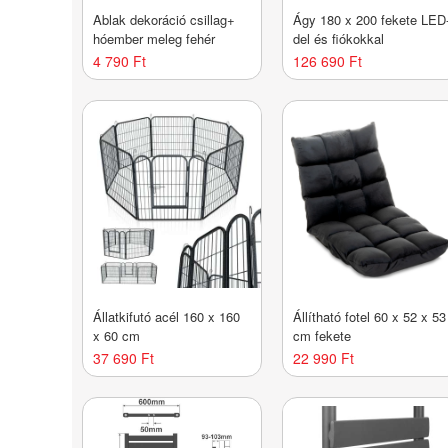
Ablak dekoráció csillag+
Ágy 180 x 200 fekete LED
hóember meleg fehér
del és fiókokkal
4 790 Ft
126 690 Ft
Állatkifutó acél 160 x 160
Állítható fotel 60 x 52 x 53
x 60 cm
cm fekete
37 690 Ft
22 990 Ft