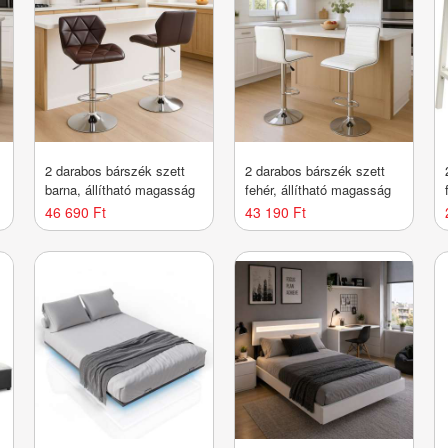
2 darabos bárszék szett
2 darabos bárszék szett
barna, állítható magasság
fehér, állítható magasság
46 690 Ft
43 190 Ft