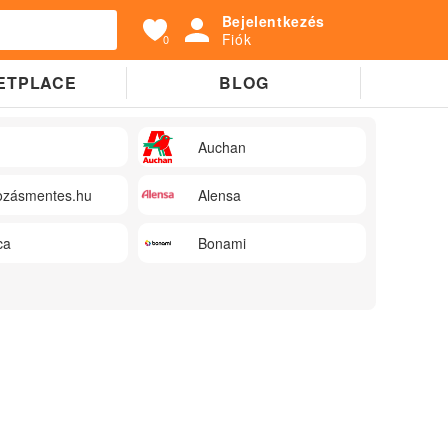
Bejelentkezés
Fiók
0
ETPLACE
BLOG
Auchan
zásmentes.hu
Alensa
ca
Bonami