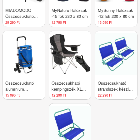
MIADOMODO
MyNature Hálózsák
MySunny Hálózsák
Összecsukható
-15 fok 230 x 80 cm
-12 fok 220 x 80 cm
kempingasztal 90 x
29 290 Ft
12 790 Ft
13 590 Ft
45 x 53 cm fekete
Összecsukható
Összecsukható
Összecsukható
alumínium
kempingszék XL
strandszék készlet
bevásárlókocsi 6
hűtőtáskával
PVC 2 db kék-zöld
15 090 Ft
12 290 Ft
22 290 Ft
kerekes 30 kg
fekete/szürke