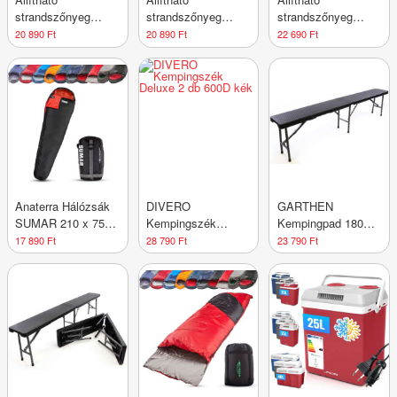
strandszőnyeg
strandszőnyeg
strandszőnyeg
háttámlával 2 db
háttámlával 2 db
háttámlával 2 db
20 890 Ft
20 890 Ft
22 690 Ft
kék
piros
zöld
Anaterra Hálózsák
DIVERO
GARTHEN
SUMAR 210 x 75
Kempingszék
Kempingpad 180
cm
Deluxe 2 db 600D
cm fekete
17 890 Ft
28 790 Ft
23 790 Ft
kék