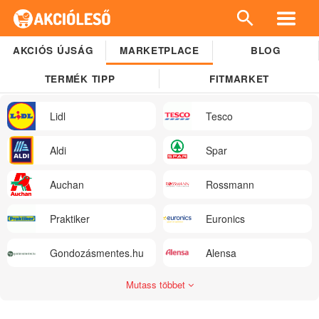
AKCIÓS ÚJSÁG
MARKETPLACE
BLOG
TERMÉK TIPP
FITMARKET
Lidl
Tesco
Aldi
Spar
Auchan
Rossmann
Praktiker
Euronics
Gondozásmentes.hu
Alensa
Mutass többet