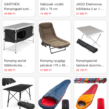
GARTHEN
Hálózsák vízálló
JAGO Elektromos
Kempingpad szett 2
220 x 75 cm
hűtőtáska 2 az 1-
db 180 cm rattan
ben 25 L piros
45 990 Ft
10 490 Ft
31 690 Ft
Kemping asztal
Kemping nyugágy
Kempingasztal
többfunkciós
párnával 175 x 65
táskával alumínium
DIVERO®
cm khaki színű
108 x 71 x 72 cm
32 590 Ft
47 890 Ft
32 190 Ft
szürke