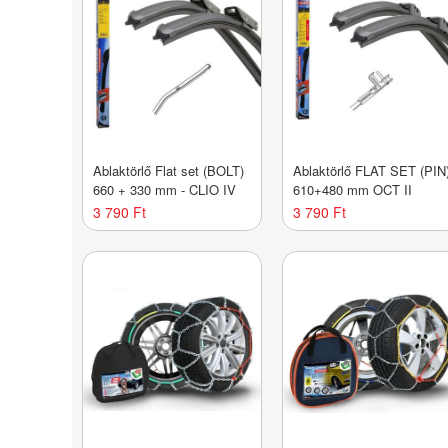
Ablaktörlő Flat set (BOLT)
Ablaktörlő FLAT SET (PIN
660 + 330 mm - CLIO IV
610+480 mm OCT II
3 790 Ft
3 790 Ft