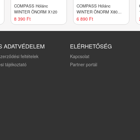
COMPASS Hólánc
COMPASS Hólánc
WINTER ÖNORM X120
WINTER ÖNORM X80
nylon bag
8 390 Ft
6 890 Ft
S ADATVÉDELEM
ELÉRHETŐSÉG
zerződési feltételek
Kapcsolat
si tájékoztató
Partner portál