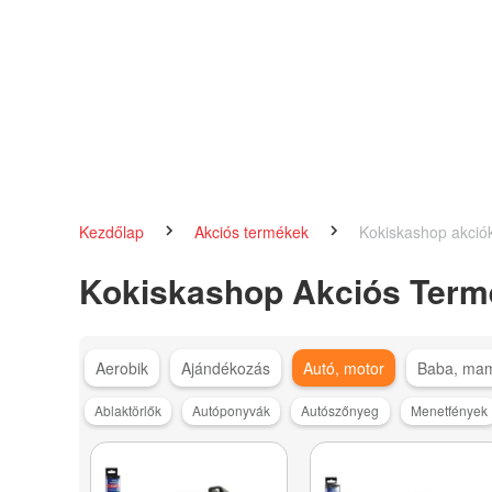
Kezdőlap
Akciós termékek
Kokiskashop akció
Kokiskashop Akciós Term
Aerobik
Ajándékozás
Autó, motor
Baba, ma
Ablaktörlők
Autóponyvák
Autószőnyeg
Menetfények