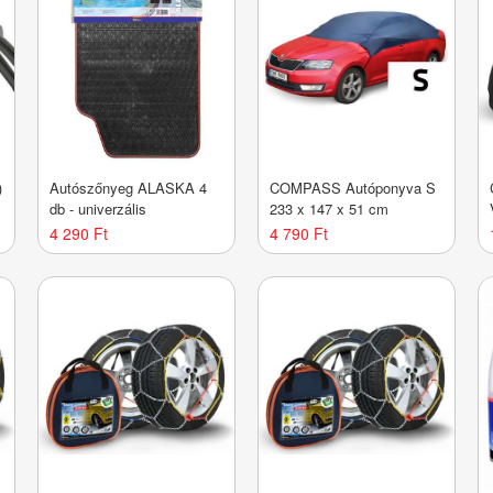
)
Autószőnyeg ALASKA 4
COMPASS Autóponyva S
db - univerzális
233 x 147 x 51 cm
4 290 Ft
4 790 Ft