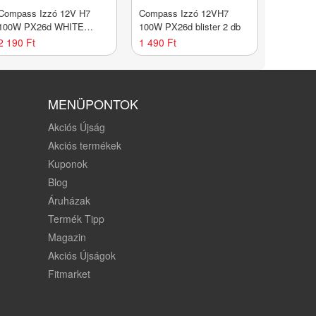
Compass Izzó 12V H7
Compass Izzó 12VH7
100W PX26d WHITE
100W PX26d blister 2 db
LASER 2 db
2 190 Ft
1 490 Ft
MENÜPONTOK
Akciós Újság
Akciós termékek
Kuponok
Blog
Áruházak
Termék Tipp
Magazin
Akciós Újságok
Fitmarket