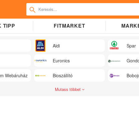
 TIPP
FITMARKET
MARK
Aldi
Spar
Euronics
Gondo
üm Webáruház
Bioszállító
Boboj
Mutass többet