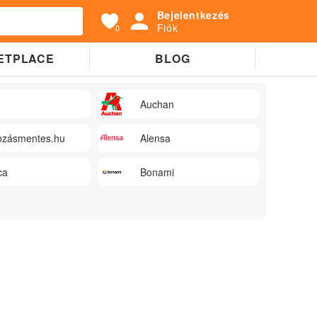
Bejelentkezés
Fiók
0
ETPLACE
BLOG
Auchan
zásmentes.hu
Alensa
ca
Bonami