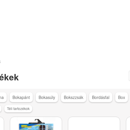
k
ékek
ma
Bokapánt
Bokasúly
Bokszzsák
Bordásfal
Box
Téli tartozékok