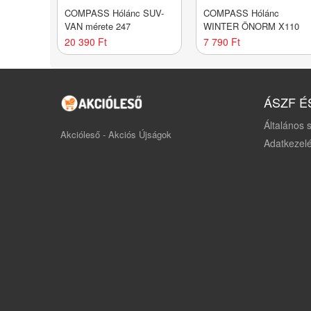
COMPASS Hólánc SUV-
COMPASS Hólánc
VAN mérete 247
WINTER ÖNORM X110
20 390 Ft
7 790 Ft
ÁSZF É
Általános s
Akcióleső - Akciós Újságok
Adatkezelé