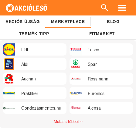
AKCIÓS ÚJSÁG
MARKETPLACE
BLOG
TERMÉK TIPP
FITMARKET
Lidl
Tesco
Aldi
Spar
Auchan
Rossmann
Praktiker
Euronics
Gondozásmentes.hu
Alensa
Mutass többet