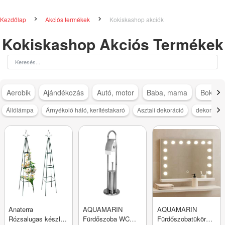
Kezdőlap
Akciós termékek
Kokiskashop akciók
Kokiskashop Akciós Termékek
Aerobik
Ajándékozás
Autó, motor
Baba, mama
Bokapá
Állólámpa
Árnyékoló háló, kerítéstakaró
Asztali dekoráció
dekoráció
Anaterra
AQUAMARIN
AQUAMARIN
Rózsalugas készlet
Fürdőszoba WC
Fürdőszobatükör