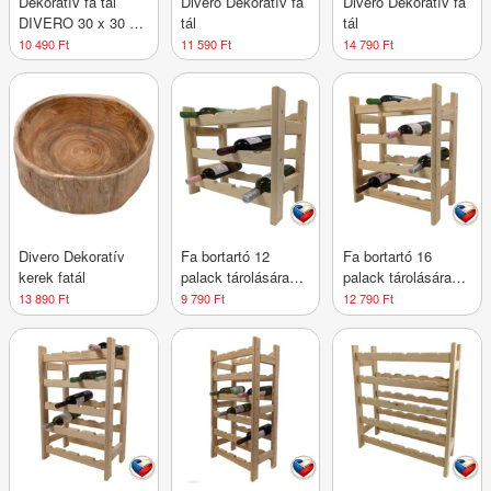
Dekoratív fa tál
Divero Dekoratív fa
Divero Dekoratív fa
DIVERO 30 x 30 x
tál
tál
8 cm
10 490 Ft
11 590 Ft
14 790 Ft
Divero Dekoratív
Fa bortartó 12
Fa bortartó 16
kerek fatál
palack tárolására
palack tárolására
44×45×25 cm cseh
44×60×25 cm cseh
13 890 Ft
9 790 Ft
12 790 Ft
gyártmány
gyártmány