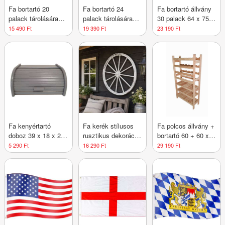
Fa bortartó 20
Fa bortartó 24
Fa bortartó állvány
palack tárolására
palack tárolására
30 palack 64 x 75 x
44×75×25 cm cseh
44×90×25 cm cseh
25 cm cseh
15 490 Ft
19 390 Ft
23 190 Ft
gyártmány
gyártmány
gyártmány
Fa kenyértartó
Fa kerék stílusos
Fa polcos állvány +
doboz 39 x 18 x 29
rusztikus dekoráció
bortartó 60 + 60 x
cm
90 cm
64 x 25 cm
5 290 Ft
16 290 Ft
29 190 Ft