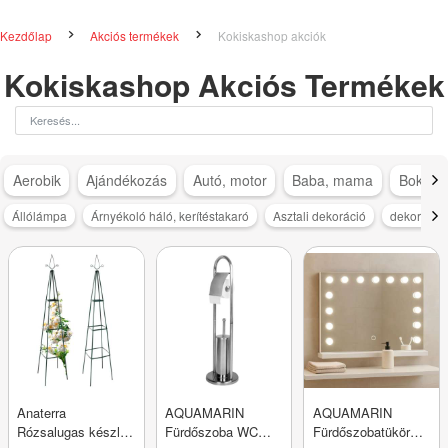
Kezdőlap
Akciós termékek
Kokiskashop akciók
Kokiskashop Akciós Termékek
Aerobik
Ajándékozás
Autó, motor
Baba, mama
Bokapá
Állólámpa
Árnyékoló háló, kerítéstakaró
Asztali dekoráció
dekoráció
Anaterra
AQUAMARIN
AQUAMARIN
Rózsalugas készlet
Fürdőszoba WC
Fürdőszobatükör