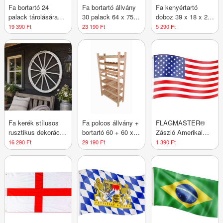
Fa bortartó 24
Fa bortartó állvány
Fa kenyértartó
palack tárolására
30 palack 64 x 75 x
doboz 39 x 18 x 29
44×90×25 cm cseh
25 cm cseh
cm
19 390 Ft
23 190 Ft
5 290 Ft
gyártmány
gyártmány
Fa kerék stílusos
Fa polcos állvány +
FLAGMASTER®
rusztikus dekoráció
bortartó 60 + 60 x
Zászló Amerikai
90 cm
64 x 25 cm
USA 120 x 80 cm
16 290 Ft
29 190 Ft
1 390 Ft