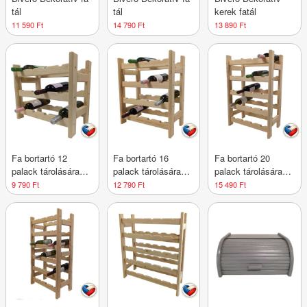
tál
tál
kerek fatál
11 590 Ft
14 790 Ft
13 890 Ft
Fa bortartó 12
Fa bortartó 16
Fa bortartó 20
palack tárolására
palack tárolására
palack tárolására
44×45×25 cm cseh
44×60×25 cm cseh
44×75×25 cm cseh
9 790 Ft
12 790 Ft
15 490 Ft
gyártmány
gyártmány
gyártmány