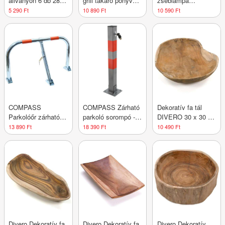
állványon 6 db 28 x
grill takaró ponyva
zseblámpa
11 x 12 cm
13040 ROYAL
újratölthető
5 290 Ft
10 890 Ft
10 590 Ft
COMPASS
COMPASS Zárható
Dekoratív fa tál
Parkolóőr zárható
parkoló sorompó - I.
DIVERO 30 x 30 x
típus M
típusú
8 cm
13 890 Ft
18 390 Ft
10 490 Ft
Divero Dekoratív fa
Divero Dekoratív fa
Divero Dekoratív