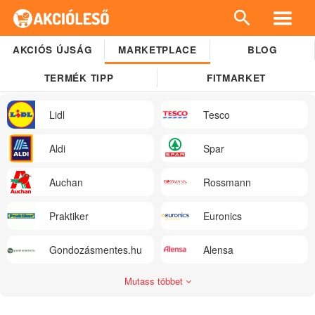
AKCIÓS ÚJSÁG
MARKETPLACE
BLOG
TERMÉK TIPP
FITMARKET
Lidl
Tesco
Aldi
Spar
Auchan
Rossmann
Praktiker
Euronics
Gondozásmentes.hu
Alensa
Mutass többet