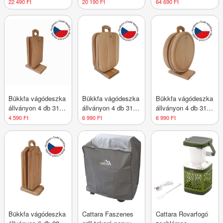
2 db 18 mm
szett 81 x 22 x 22
Hollywood LED 58 x
22 490 Ft
20 190 Ft
64 690 Ft
cm ezüst
43 cm
Bükkfa vágódeszka
Bükkfa vágódeszka
Bükkfa vágódeszka
állványon 4 db 31 x
állványon 4 db 31 x
állványon 4 db 31 x
14 cm
18 cm
25 cm
4 590 Ft
6 990 Ft
6 990 Ft
Bükkfa vágódeszka
Cattara Faszenes
Cattara Rovarfogó