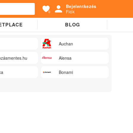
Bejelentkezés
Fiók
0
ETPLACE
BLOG
Auchan
zásmentes.hu
Alensa
ca
Bonami