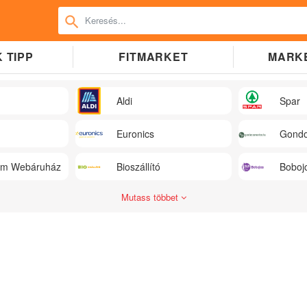
 TIPP
FITMARKET
MARK
Aldi
Spar
Euronics
Gondo
üm Webáruház
Bioszállító
Boboj
Mutass többet