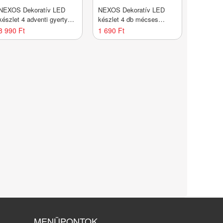
NEXOS Dekoratív LED
NEXOS Dekoratív LED
készlet 4 adventi gyertya
készlet 4 db mécses
fehér
meleg fehér
8 990 Ft
1 690 Ft
MENÜPONTOK