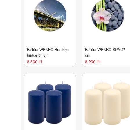
Falióra WENKO Brooklyn
Falióra WENKO SPA 37
bridge 37 cm
cm
3 590 Ft
3 290 Ft