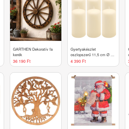
GARTHEN Dekoratív fa
Gyertyakészlet
kerék
oszlopszerű 11,5 cm Ø 6
cm 6 db
36 190 Ft
4 390 Ft