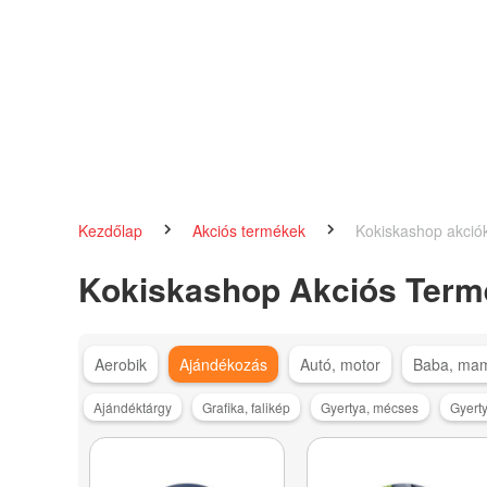
Kezdőlap
Akciós termékek
Kokiskashop akció
Kokiskashop Akciós Term
Aerobik
Ajándékozás
Autó, motor
Baba, ma
Ajándéktárgy
Grafika, falikép
Gyertya, mécses
Gyerty