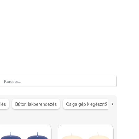
lés
Bútor, lakberendezés
Csiga gép kiegészítő
Csigagép ki