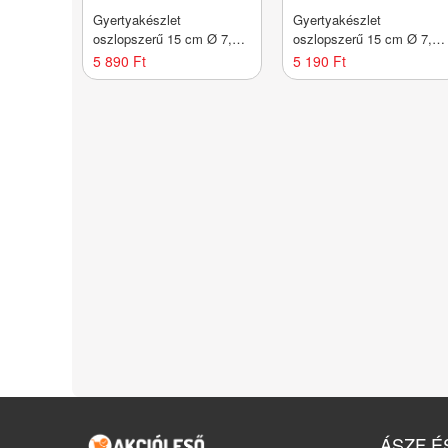
Gyertyakészlet
Gyertyakészlet
oszlopszerű 15 cm Ø 7,5
oszlopszerű 15 cm Ø 7,5
cm 4 db kék
cm 4 db krémszínű
5 890 Ft
5 190 Ft
ÁSZF É