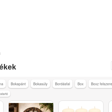
k
ékek
ma
Bokapánt
Bokasúly
Bordásfal
Box
Boxz felszere
atartó