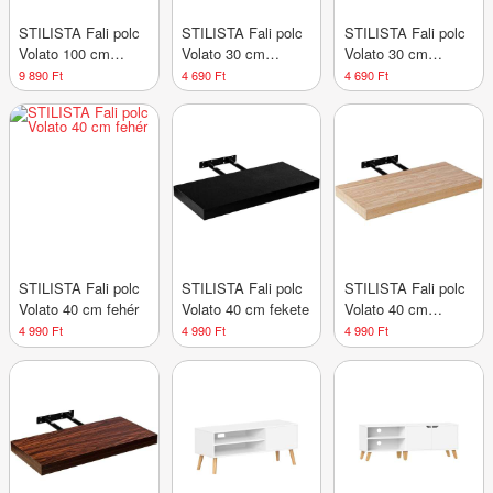
STILISTA Fali polc
STILISTA Fali polc
STILISTA Fali polc
Volato 100 cm
Volato 30 cm
Volato 30 cm
rusztikus fa
rusztikus fa
világos fa
9 890 Ft
4 690 Ft
4 690 Ft
STILISTA Fali polc
STILISTA Fali polc
STILISTA Fali polc
Volato 40 cm fehér
Volato 40 cm fekete
Volato 40 cm
világos fa
4 990 Ft
4 990 Ft
4 990 Ft