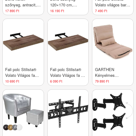
szőnyeg, antracit,
120×170 cm,
Volato világos barna
csúszásgátló, 160
csúszásgátló, bézs
70 cm
17 890 Ft
16 190 Ft
7 490 Ft
cm
Fali polc Stilista®
Fali polc Stilista®
GARTHEN
Volato Világos fa
Volato Világos fa 60
Kényelmes
110 cm
cm
összecsukható
10 690 Ft
6 090 Ft
79 890 Ft
szék 220 x 60 x 14
cm bézs