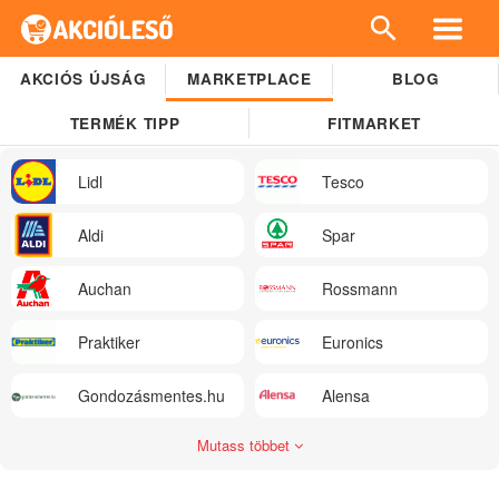
AKCIÓS ÚJSÁG
MARKETPLACE
BLOG
TERMÉK TIPP
FITMARKET
Lidl
Tesco
Aldi
Spar
Auchan
Rossmann
Praktiker
Euronics
Gondozásmentes.hu
Alensa
Mutass többet