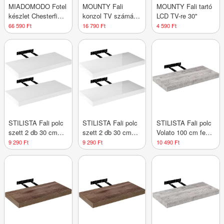
MIADOMODO Fotel
MOUNTY Fali
MOUNTY Fali tartó
készlet Chesterfield
konzol TV számára
LCD TV-re 30"
ezüst
VESA 600 x 400
66 590 Ft
16 790 Ft
4 590 Ft
STILISTA Fali polc
STILISTA Fali polc
STILISTA Fali polc
szett 2 db 30 cm
szett 2 db 30 cm
Volato 100 cm fehér
fehér
fehér fény
fa
9 290 Ft
9 290 Ft
10 490 Ft