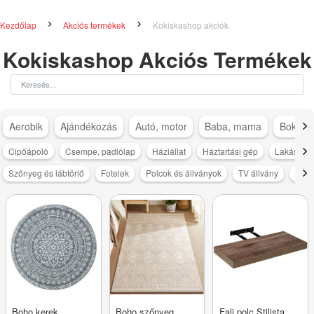
Kezdőlap
Akciós termékek
Kokiskashop akciók
Kokiskashop Akciós Termékek
Aerobik
Ajándékozás
Autó, motor
Baba, mama
Bokapá
Cipőápoló
Csempe, padlólap
Háziállat
Háztartási gép
Lakásdeko
Szőnyeg és lábtörlő
Fotelek
Polcok és állványok
TV állvány
TV a
Boho kerek
Boho szőnyeg
Fali polc Stilista