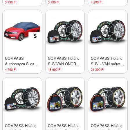
mm - CLIO IV
mm OCT II
univerzális
3 790 Ft
3 790 Ft
4 290 Ft
COMPASS
COMPASS Hólánc
COMPASS Hólánc
Autóponyva S 233
SUV-VAN ÖNORM
SUV - VAN mérete
x 147 x 51 cm
méret 250
255
4 790 Ft
18 690 Ft
21 390 Ft
COMPASS Hólánc
COMPASS Hólánc
COMPASS Hólánc