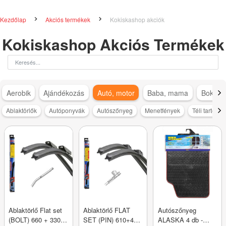
Kezdőlap
Akciós termékek
Kokiskashop akciók
Kokiskashop Akciós Termékek
Aerobik
Ajándékozás
Autó, motor
Baba, mama
Bokapá
Ablaktörlők
Autóponyvák
Autószőnyeg
Menetfények
Téli tartozé
Ablaktörlő Flat set
Ablaktörlő FLAT
Autószőnyeg
(BOLT) 660 + 330
SET (PIN) 610+480
ALASKA 4 db -