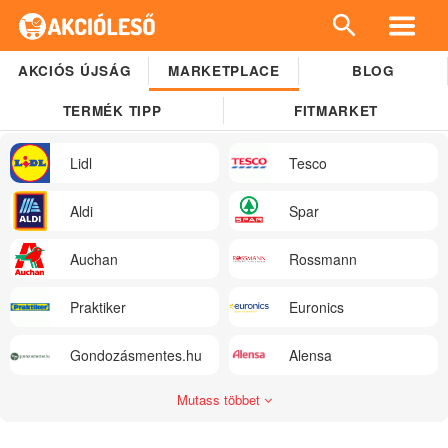
AKCIÓS ÚJSÁG
MARKETPLACE
BLOG
TERMÉK TIPP
FITMARKET
Lidl
Tesco
Aldi
Spar
Auchan
Rossmann
Praktiker
Euronics
Gondozásmentes.hu
Alensa
Mutass többet