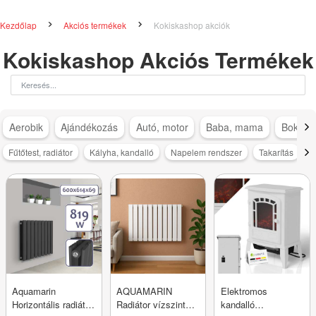
Kezdőlap
Akciós termékek
Kokiskashop akciók
Kokiskashop Akciós Termékek
Aerobik
Ajándékozás
Autó, motor
Baba, mama
Bokapá
Fűtőtest, radiátor
Kályha, kandalló
Napelem rendszer
Takarítás
V
Aquamarin
AQUAMARIN
Elektromos
Horizontális radiátor
Radiátor vízszintes
kandalló