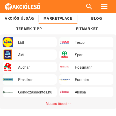
AKCIÓS ÚJSÁG
MARKETPLACE
BLOG
TERMÉK TIPP
FITMARKET
Lidl
Tesco
Aldi
Spar
Auchan
Rossmann
Praktiker
Euronics
Gondozásmentes.hu
Alensa
Mutass többet