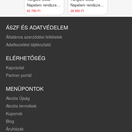
Napelem rendszer
Napelem rendszer
150 W
50 W
62 790 Ft
28 990 Ft
monokristályos
monokristályos
ÁSZF ÉS ADATVÉDELEM
Általános szerződési feltételek
Adatkezelési tájékoztató
ELÉRHETŐSÉG
Kapcsolat
Partner portál
MENÜPONTOK
Akciós Újság
Akciós termékek
Kuponok
Blog
Áruházak