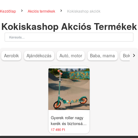
Kezdőlap
Akciós termékek
Kokiskashop akciók
Kokiskashop Akciós Termékek
Aerobik
Ajándékozás
Autó, motor
Baba, mama
Bokapá
Gyerek roller nagy
kerék és biztonsági
heveder Dino menta
17 490 Ft