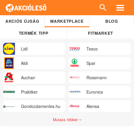
AKCIÓS ÚJSÁG
MARKETPLACE
BLOG
TERMÉK TIPP
FITMARKET
Lidl
Tesco
Aldi
Spar
Auchan
Rossmann
Praktiker
Euronics
Gondozásmentes.hu
Alensa
Mutass többet