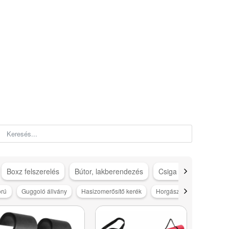
Boxz felszerelés
Bútor, lakberendezés
Csiga gép kiegészítő
orú
Guggoló állvány
Hasizomerősítő kerék
Horgászat
Horgásztá