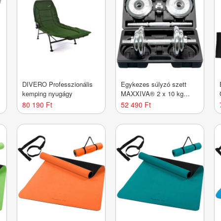
DIVERO Professzionális
Egykezes súlyzó szett
kemping nyugágy
MAXXIVA® 2 x 10 kg
krómozott
80 190 Ft
52 490 Ft