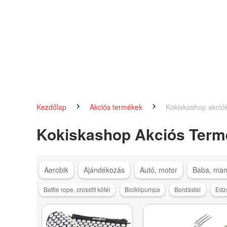
Kezdőlap
Akciós termékek
Kokiskashop akció
Kokiskashop Akciós Term
Aerobik
Ajándékozás
Autó, motor
Baba, ma
Battle rope, crossfit kötél
Biciklipumpa
Bordásfal
Edz