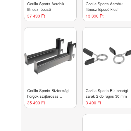
Gorilla Sports Aerobik
Gorilla Sports Aerobik
fitnesz lépcső
fitnesz lépcső kicsi
37 490 Ft
13 390 Ft
Gorilla Sports Biztonsági
Gorilla Sports Biztonsági
horgok szíjtárcsás
zárak 2 db rugós 30 mm
tornyokhoz
35 490 Ft
3 490 Ft