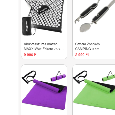
Akupresszúrás matrac
Cattara Zsebkés
MAXXIVA® Fekete 75 x
CAMPING 9 cm
42 cm
9 990 Ft
2 990 Ft