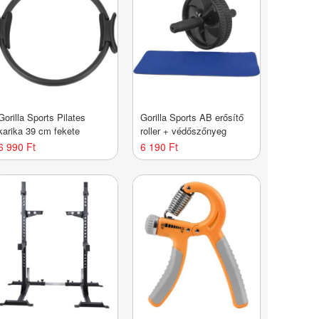
Gorilla Sports Pilates
Gorilla Sports AB erősítő
karika 39 cm fekete
roller + védőszőnyeg
6 990 Ft
6 190 Ft