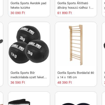
Gorilla Sports Aerobik pad
Gorilla Sports Állítható
fekete-/szürke
állvány hosszú rúdhoz 190
cm
30 090 Ft
61 890 Ft
Gorilla Sports Bőr
Gorilla Sports Bordásfal 80
medicinlabda szett fekete
x 14 x 195 cm
6 kg 3 db
36 590 Ft
48 390 Ft