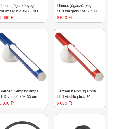
Fitness jógaszőnyeg
Fitness jógaszőnyeg
csúszásgátló 190 × 100 x
csúszásgátló 190 × 100 x
0,6 cm ciánkék
0,6 cm sötétkék
9 090 Ft
9 690 Ft
Garthen Kempinglámpa
Garthen Kempinglámpa
LED vízálló kék 30 cm
LED vízálló piros 30 cm
5 090 Ft
5 090 Ft