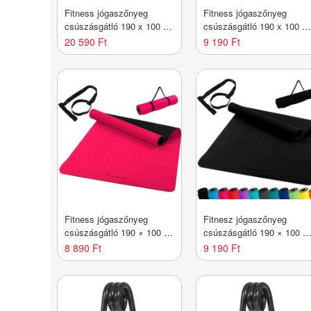
Fitness jógaszőnyeg
Fitness jógaszőnyeg
csúszásgátló 190 x 100 x
csúszásgátló 190 x 100 x
0,6 cm lila
0,6 cm lime
20 590 Ft
9 190 Ft
Fitness jógaszőnyeg
Fitnesz jógaszőnyeg
csúszásgátló 190 × 100 x
csúszásgátló 190 × 100 x
0,6cm rózsaszín
0,6 cm fekete
8 890 Ft
9 190 Ft