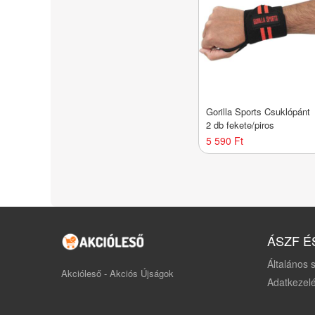
Gorilla Sports Csuklópánt
2 db fekete/piros
5 590 Ft
ÁSZF É
Általános s
Akcióleső - Akciós Újságok
Adatkezelé