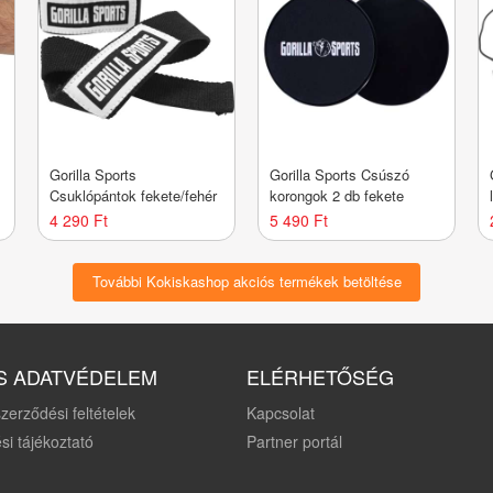
Gorilla Sports
Gorilla Sports Csúszó
Csuklópántok fekete/fehér
korongok 2 db fekete
4 290 Ft
5 490 Ft
További Kokiskashop akciós termékek betöltése
S ADATVÉDELEM
ELÉRHETŐSÉG
zerződési feltételek
Kapcsolat
si tájékoztató
Partner portál