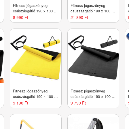
Fitness jógaszőnyeg
Fitness jógaszőnyeg
csúszásgátló 190 x 100 x
csúszásgátló 190 x 100 x
0,6cm narancss.
60 cm petróleum
8 990 Ft
21 890 Ft
Fitnesz jógaszőnyeg
Fitnesz jógaszőnyeg
csúszásgátló 190 × 100 x
csúszásgátló 190 × 100 x
0,6 cm sárga
0,6 cm szürke
9 190 Ft
9 790 Ft