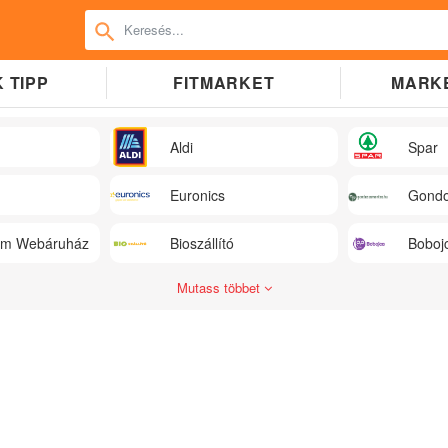
 TIPP
FITMARKET
MARK
Aldi
Spar
Euronics
Gondo
üm Webáruház
Bioszállító
Boboj
Mutass többet