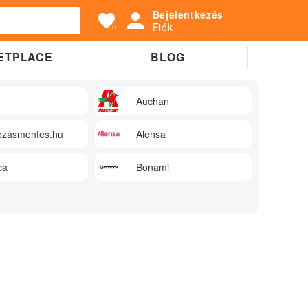
Bejelentkezés
Fiók
0
ETPLACE
BLOG
Auchan
zásmentes.hu
Alensa
ca
Bonami