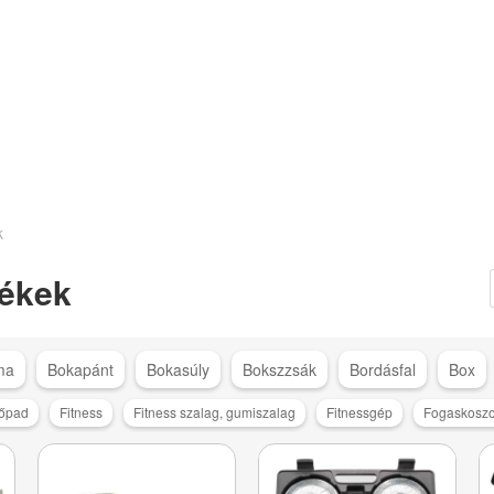
k
ékek
ma
Bokapánt
Bokasúly
Bokszzsák
Bordásfal
Box
őpad
Fitness
Fitness szalag, gumiszalag
Fitnessgép
Fogaskosz