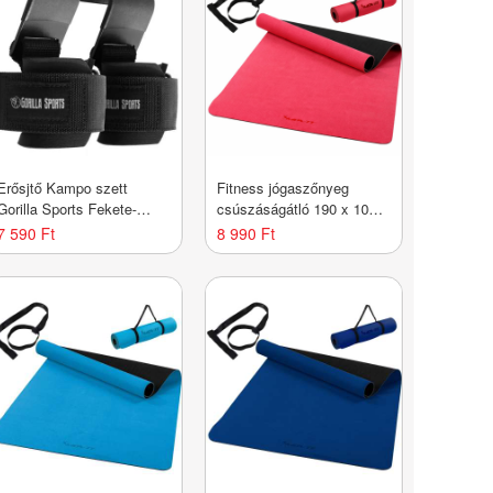
Erősjtő Kampo szett
Fitness jógaszőnyeg
Gorilla Sports Fekete-
csúszáságátló 190 x 100 x
Fehér 2 db
0,6 cm piros
7 590 Ft
8 990 Ft